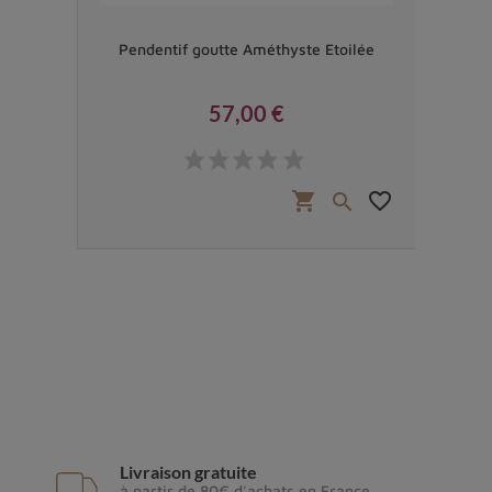
ntique
Pendentif goutte Améthyste Etoilée
Pen
57,00 €
Prix
€
favorite_border
shopping_cart
favorite_border


Livraison gratuite
à partir de 80€ d'achats en France