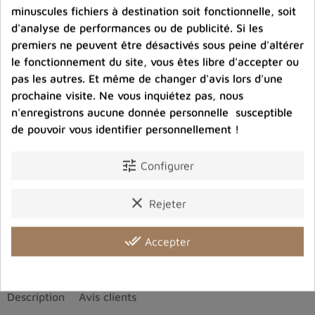
minuscules fichiers à destination soit fonctionnelle, soit
d'analyse de performances ou de publicité. Si les
premiers ne peuvent être désactivés sous peine d'altérer
Port offert dès 80 € d’achat en France
le fonctionnement du site, vous êtes libre d'accepter ou
métropolitaine.
pas les autres. Et même de changer d'avis lors d'une
100 € pour la Belgique
prochaine visite. Ne vous inquiétez pas, nous
n'enregistrons aucune donnée personnelle susceptible
de pouvoir vous identifier personnellement !
Entreprise éco-responsable.
Bijoux argent fabriqués sans émission de gaz
tune
Configurer
carbonique
clear
Rejeter
Partager :
done_all
Accepter
Description
Avis clients