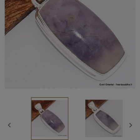
Vendu

