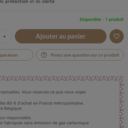
 de
protection
et de
clarté
Disponible :
1 produit
Ajouter au panier
+
favorite_border
help_outline
mparaison
Posez une question sur ce produit
ractuelles. Vous recevrez ce que vous voyez
dès 80 € d’achat en France métropolitaine.
la Belgique
éco-responsable.
nt fabriqués sans émission de gaz carbonique