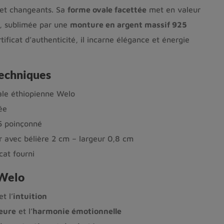
 et changeants. Sa
forme ovale facettée
met en valeur
re, sublimée par une
monture en argent massif 925
rtificat d’authenticité, il incarne élégance et énergie
techniques
ale éthiopienne Welo
ée
5 poinçonné
 avec bélière 2 cm – largeur 0,8 cm
cat fourni
 Welo
t l’
intuition
ieure
et l’
harmonie émotionnelle