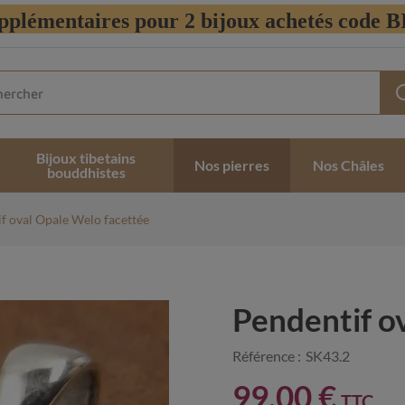
pplémentaires pour 2 bijoux achetés code
Bijoux tibetains
Nos pierres
Nos Châles
bouddhistes
f oval Opale Welo facettée
Pendentif o
Référence :
SK43.2
99,00 €
TTC