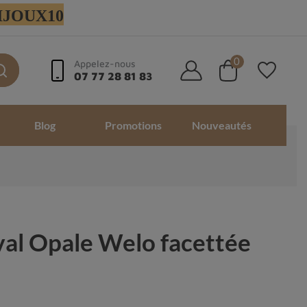
 BIJOUX10
0
Appelez-nous
07 77 28 81 83
Blog
Promotions
Nouveautés
val Opale Welo facettée