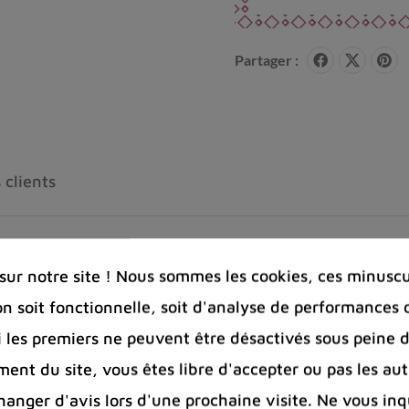
Partager :
 clients
e Ethiopienne en lithothérapie ?
ur notre site ! Nous sommes les cookies, ces minuscul
on soit fonctionnelle, soit d'analyse de performances 
« voir un changement de couleur », en rapport avec les
Si les premiers ne peuvent être désactivés sous peine d
ent du site, vous êtes libre d'accepter ou pas les aut
iopie, dans la province de Shewa. La plupart des opa
nger d'avis lors d'une prochaine visite. Ne vous inq
es.