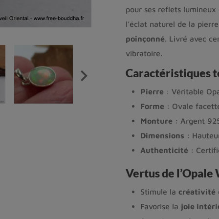
pour ses reflets lumineux
l’éclat naturel de la pier
poinçonné
. Livré avec ce
vibratoire.

Caractéristiques 
Pierre
: Véritable Op
Forme
: Ovale facett
Monture
: Argent 92
Dimensions
: Hauteur
Authenticité
: Certifi
Vertus de l’Opale
Stimule la
créativité
e
Favorise la
joie intér