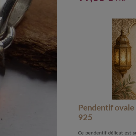
Pendentif ovale
925
Ce pendentif délicat est s