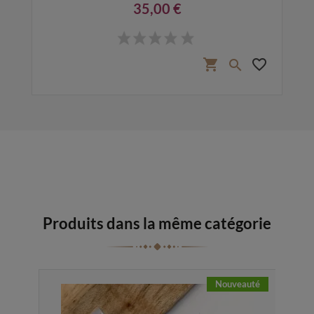
35,00 €
Prix
favorite_border
shopping_cart
favorite_border

Produits dans la même catégorie
Nouveauté