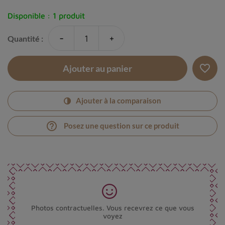
Disponible :
1 produit
-
+
Quantité :
favorite_border
Ajouter au panier
Ajouter à la comparaison
help_outline
Posez une question sur ce produit
Photos contractuelles. Vous recevrez ce que vous
voyez