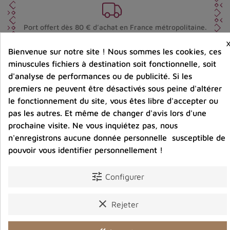
Port offert dès 80 € d’achat en France métropolitaine.
100 € pour la Belgique
Bienvenue sur notre site ! Nous sommes les cookies, ces
minuscules fichiers à destination soit fonctionnelle, soit
Entreprise éco-responsable.
d'analyse de performances ou de publicité. Si les
Bijoux argent fabriqués sans émission de gaz
carbonique
premiers ne peuvent être désactivés sous peine d'altérer
le fonctionnement du site, vous êtes libre d'accepter ou
pas les autres. Et même de changer d'avis lors d'une
prochaine visite. Ne vous inquiétez pas, nous
Partager :
n'enregistrons aucune donnée personnelle susceptible de
pouvoir vous identifier personnellement !
Détails du produit
Avis clients
tune
Configurer
clear
Rejeter