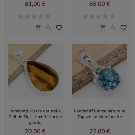
61,00 €
65,00 €
Prix
Prix
shopping_cart
favorite_border
shopping_cart
favorite_border


Pendentif Pierre naturelle
Pendentif Pierre naturelle
Oeil de Tigre facetté forme
Topaze London facetté
goutte
70,00 €
27,00 €