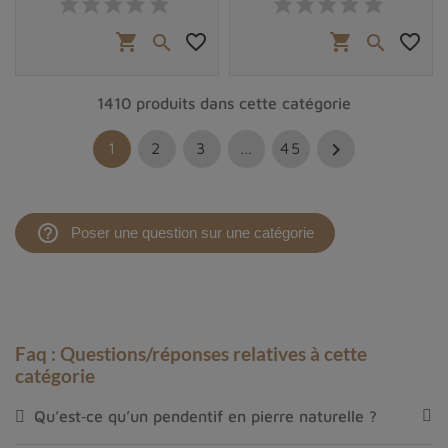
shopping_cart
favorite_border
shopping_cart
favorite_border


1410 produits dans cette catégorie

1
2
3
…
45
help_outline
Poser une question sur une catégorie
Faq : Questions/réponses relatives à cette
catégorie
Qu’est‑ce qu’un pendentif en pierre naturelle ?