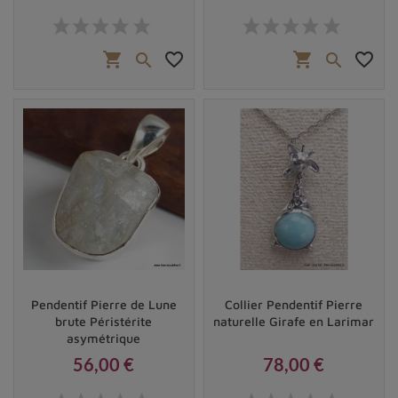
Prix
Prix
shopping_cart
favorite_border
shopping_cart
favorite_border


Pendentif Pierre de Lune
Collier Pendentif Pierre
brute Péristérite
naturelle Girafe en Larimar
asymétrique
56,00 €
78,00 €
Prix
Prix