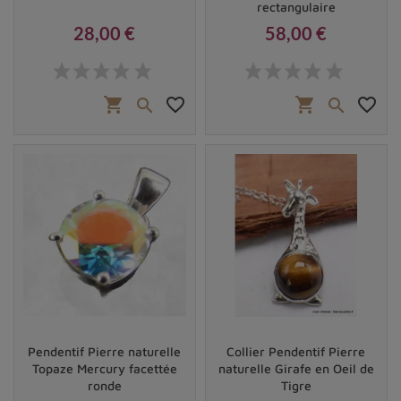
rectangulaire
28,00 €
58,00 €
Prix
Prix
shopping_cart
favorite_border
shopping_cart
favorite_border


Pendentif Pierre naturelle
Collier Pendentif Pierre
Topaze Mercury facettée
naturelle Girafe en Oeil de
ronde
Tigre