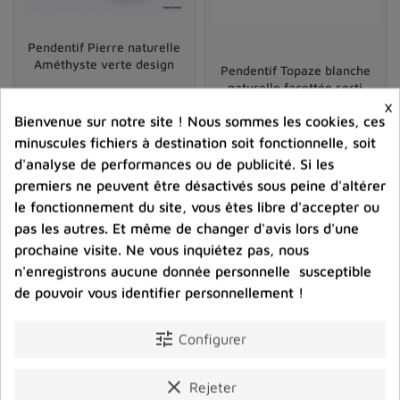
Certains passionnés de lithothérapie conseillent
d’intégrer un court rituel lors de l’acquisition ou de la
Pendentif Pierre naturelle
réception d’un
pendentif énergétique en pierre
.
Améthyste verte design
Pendentif Topaze blanche
Nettoyer la pierre soigneusement, choisir un moment
naturelle facettée serti
×
calme pour formuler une intention, puis poser le bijou
griffes
Bienvenue sur notre site ! Nous sommes les cookies, ces
sur la peau seraient autant d’étapes destinées à ouvrir
43,00 €
44,00 €
minuscules fichiers à destination soit fonctionnelle, soit
la pierre à sa future mission.
Prix
Prix
d'analyse de performances ou de publicité. Si les
D’autres préfèrent accorder du temps à la
premiers ne peuvent être désactivés sous peine d'altérer
shopping_cart
favorite_border
shopping_cart
favorite_border


contemplation quotidienne du pendentif, méditant sur
le fonctionnement du site, vous êtes libre d'accepter ou
ses couleurs et ses reflets pour renforcer la connexion à
pas les autres. Et même de changer d'avis lors d'une
leurs propres aspirations. Au fil du temps, ce simple
prochaine visite. Ne vous inquiétez pas, nous
bijou s’imprègne de souvenirs, d’émotions et d’un
n'enregistrons aucune donnée personnelle susceptible
pouvoir symbolique presque palpable.
de pouvoir vous identifier personnellement !
Assortir le pendentif à son mode de vie
tune
Configurer
La popularité croissante des
pendentifs en pierre
semi‑précieuse
tient à leur polyvalence. Discrets ou
clear
Rejeter
imposants, bruts ou finement polis, ces accessoires