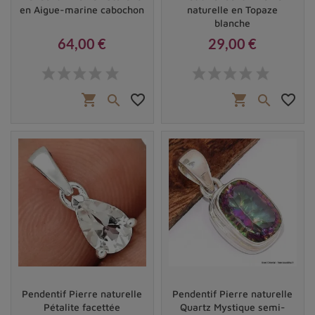
en Aigue-marine cabochon
naturelle en Topaze
blanche
64,00 €
29,00 €
Prix
Prix
shopping_cart
favorite_border
shopping_cart
favorite_border


Pendentif Pierre naturelle
Pendentif Pierre naturelle
Pétalite facettée
Quartz Mystique semi-