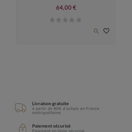
64,00 €
Prix
favorite_border
favorite_border


Livraison gratuite
à partir de 80€ d'achats en France
métropolitaine
Paiement sécurisé
Paiement en ligne sécurisé