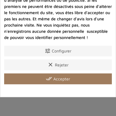
d'analyse de performances ou de publicité. Si les
premiers ne peuvent être désactivés sous peine d'altérer
le fonctionnement du site, vous êtes libre d'accepter ou
Port offert dès 80 € d’achat en France métropolitaine.
pas les autres. Et même de changer d'avis lors d'une
100 € pour la Belgique
prochaine visite. Ne vous inquiétez pas, nous
n'enregistrons aucune donnée personnelle susceptible
de pouvoir vous identifier personnellement !
Entreprise éco-responsable.
Bijoux argent fabriqués sans émission de gaz
carbonique
tune
Configurer
clear
Rejeter
Partager :
done_all
Accepter
Description
Détails du produit
Avis clients