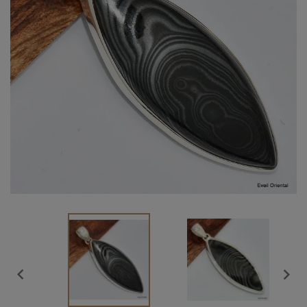
Vendu

