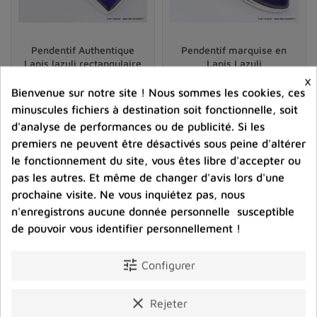
Pendentif Lapis Lazuli grade AAA
Ses vertus et propriétés de la pierre sur le plan
Pendentif Authentique
Pendentif marquise en
énergétique
Lapis lazuli rectangulaire
Lapis Lazuli
« le lapis lazuli lie les relations amicales et
×
58,00 €
72,00 €
amoureuses »
Bienvenue sur notre site ! Nous sommes les cookies, ces
minuscules fichiers à destination soit fonctionnelle, soit
Prix
Prix
En lithothérapie
, le lapis-lazuli serait la
pierre de la
d'analyse de performances ou de publicité. Si les
bonne humeur, de la joie partagée.
Il est le symbole
premiers ne peuvent être désactivés sous peine d'altérer
shopping_cart
favorite_border
shopping_cart
favorite_border


d'une personnalité forte et sympathique qui diffuse
le fonctionnement du site, vous êtes libre d'accepter ou
autour d'elle beaucoup de tendresse et de bonheur.
pas les autres. Et même de changer d'avis lors d'une
prochaine visite. Ne vous inquiétez pas, nous
Le
lapis-lazuli naturel
aurait une grande force de
n'enregistrons aucune donnée personnelle susceptible
purification du corps, mais surtout pour stabiliser l’esprit
de pouvoir vous identifier personnellement !
et élever l’âme. Il permettrait de révéler la vérité
intérieure et la conscience de soi.
tune
Configurer
Cette
pierre naturelle
apporterait la sagesse,
l'épanouissement, et
dissoudrait les colères.
C'est une
clear
Rejeter
pierre d'équilibre et d'apaisement, son énergie serait