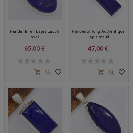
bénéfiques de cette dernière sur la santé physique.
Quels sont ses bienfaits et autres vertus du lapis
lazuli en lithothérapie ?
Pendentif en Lapis Lazuli
Pendentif long Authentique
oval
Lapis lazuli
65,00 €
47,00 €
Prix
Prix
shopping_cart
favorite_border
shopping_cart
favorite_border

