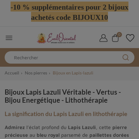
-10 % supplémentaires pour 2 bijoux
achetés code BIJOUX10
0

Accueil
Nos pierres
Bijoux en Lapis-lazuli
Bijoux Lapis Lazuli Véritable - Vertus -
Bijou Energétique - Lithothérapie
La signification du Lapis Lazuli en lithothérapie
Admirez
l’éclat profond du
Lapis Lazuli
, cette
pierre
précieuse
au
bleu royal
parsemé de
paillettes dorées