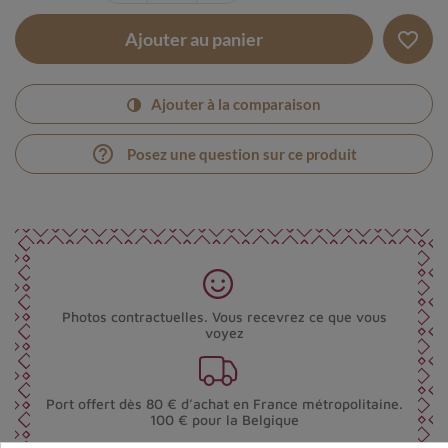
favorite_border
Ajouter au panier
Ajouter à la comparaison
help_outline
Posez une question sur ce produit
Photos contractuelles. Vous recevrez ce que vous
voyez
Port offert dès 80 € d’achat en France métropolitaine.
100 € pour la Belgique