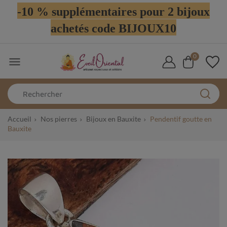
-10 % supplémentaires pour 2 bijoux
achetés code BIJOUX10
0

Accueil
Nos pierres
Bijoux en Bauxite
Pendentif goutte en
Bauxite