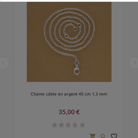
cm
Chaîne câble en argent 45 cm 1,3 mm
35,00 €
Prix
favorite_border
shopping_cart
favorite_border
