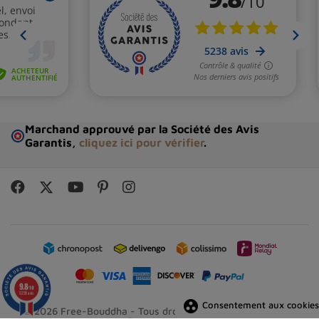
Marchand approuvé par la Société des Avis
Garantis,
cliquez ici pour vérifier
.
9.8
/10
5238 avis
group_work
Consentement aux cookies
© 2026 Free-Bouddha - Tous droits réservés - Réalisation