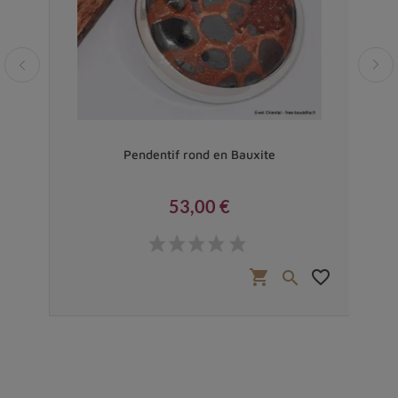
Pendentif rond en Bauxite
53,00 €
Prix
favorite_border
shopping_cart
favorite_border

