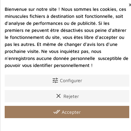
Bienvenue sur notre site ! Nous sommes les cookies, ces
Entreprise éco-responsable.
Bijoux argent fabriqués sans émission de gaz
minuscules fichiers à destination soit fonctionnelle, soit
carbonique
d'analyse de performances ou de publicité. Si les
premiers ne peuvent être désactivés sous peine d'altérer
le fonctionnement du site, vous êtes libre d'accepter ou
Partager :
pas les autres. Et même de changer d'avis lors d'une
prochaine visite. Ne vous inquiétez pas, nous
n'enregistrons aucune donnée personnelle susceptible de
pouvoir vous identifier personnellement !
Détails du produit
Avis clients
tune
Configurer
clear
Rejeter
Vous aimerez aussi
done_all
Accepter