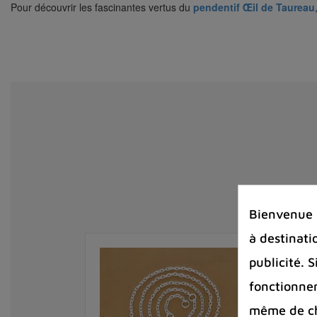
Pour découvrir les fascinantes vertus du
pendentif Œil de Taureau
Bienvenue s
à destinati
publicité. 
fonctionnem
même de cha