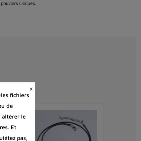
s pouvoirs uniques.
×
es fichiers
ou de
'altérer le
res. Et
uiétez pas,