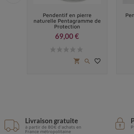
istal
Pendentif en pierre
Pen
naturelle Pentagramme de
Protection
69,00 €
Prix
0 €
favorite_border
favorite_border
shopping_cart


Livraison gratuite
P
à partir de 80€ d'achats en
P
France métropolitaine