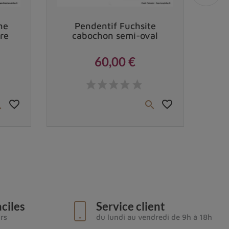
Vendu
ne
Pendentif Fuchsite
Pe
re
cabochon semi-oval
60,00 €
Prix
favorite_border
favorite_border


ciles
Service client
urs
du lundi au vendredi de 9h à 18h