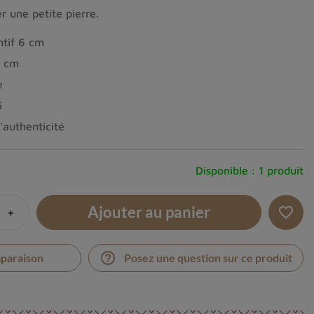
r une petite pierre.
ntif 6 cm
8 cm
e
5
d'authenticité
Disponible :
1 produit
Ajouter au panier
+
favorite_border
help_outline
mparaison
Posez une question sur ce produit