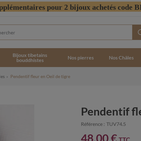
pplémentaires pour 2 bijoux achetés code
Bijoux tibetains
Nos pierres
Nos Châles
bouddhistes
les
Pendentif fleur en Oeil de tigre
Pendentif fl
Référence :
TUV74.5
48,00 €
TTC