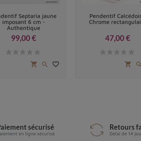
dentif Septaria jaune
Pendentif Calcédoi
imposant 6 cm -
Chrome rectangulai
Authentique
99,00 €
47,00 €
Prix
Prix
favorite_border
shopping_cart
shopping_cart

aiement sécurisé
Retours fa
aiement en ligne sécurisé
Délai de 14 jo