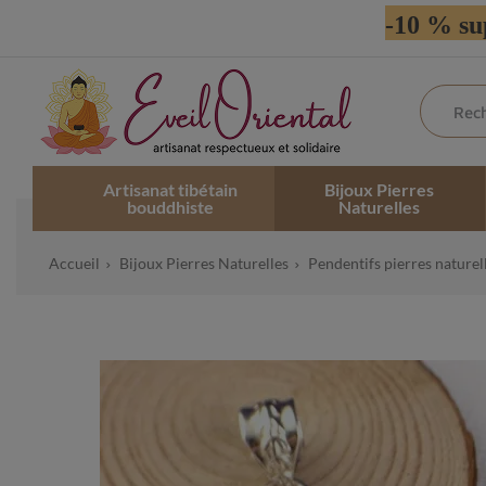
-10 % su
Artisanat tibétain
Bijoux Pierres
bouddhiste
Naturelles
Accueil
Bijoux Pierres Naturelles
Pendentifs pierres naturel