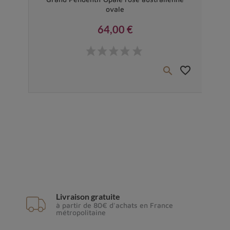
ovale
64,00 €
Prix
favorite_border
favorite_border


Livraison gratuite
à partir de 80€ d'achats en France
métropolitaine