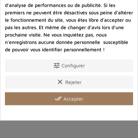
Photos contractuelles. Vous recevrez ce que vous
d'analyse de performances ou de publicité. Si les
voyez
premiers ne peuvent être désactivés sous peine d'altérer
le fonctionnement du site, vous êtes libre d'accepter ou
pas les autres. Et même de changer d'avis lors d'une
Port offert dès 80 € d’achat en France métropolitaine.
prochaine visite. Ne vous inquiétez pas, nous
100 € pour la Belgique
n'enregistrons aucune donnée personnelle susceptible
de pouvoir vous identifier personnellement !
Entreprise éco-responsable.
Bijoux argent fabriqués sans émission de gaz
carbonique
tune
Configurer
clear
Rejeter
Partager :
done_all
Accepter
Détails du produit
Avis clients