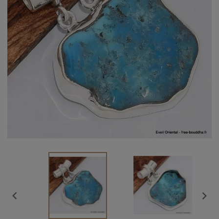
Vendu

