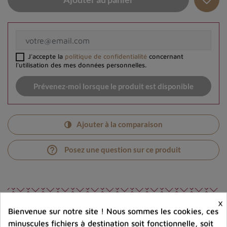
J'accepte la
politique de confidentialité
concernant
l'utilisation des mes données personnelles.
Prévenez-moi lorsque le produit est disponible
Ajouter à la comparaison
help_outline
Posez une question sur ce produit
×
Bienvenue sur notre site ! Nous sommes les cookies, ces
minuscules fichiers à destination soit fonctionnelle, soit