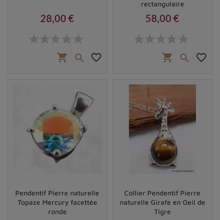
rectangulaire
28,00 €
58,00 €
Prix
Prix
shopping_cart
favorite_border
shopping_cart
favorite_border


Pendentif Pierre naturelle
Collier Pendentif Pierre
Topaze Mercury facettée
naturelle Girafe en Oeil de
ronde
Tigre