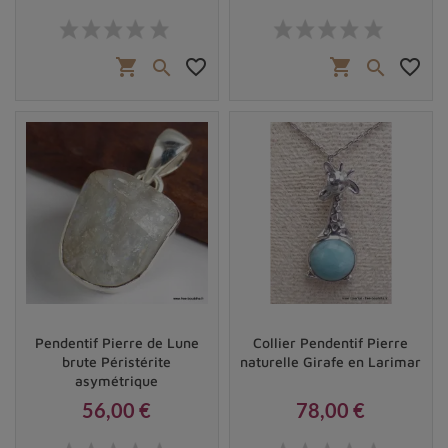
Prix
Prix
shopping_cart
favorite_border
shopping_cart
favorite_border


Pendentif Pierre de Lune
Collier Pendentif Pierre
brute Péristérite
naturelle Girafe en Larimar
asymétrique
56,00 €
78,00 €
Prix
Prix