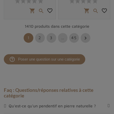
shopping_cart
favorite_border
shopping_cart
favorite_border


1410 produits dans cette catégorie

1
2
3
…
45
help_outline
Poser une question sur une catégorie
Faq : Questions/réponses relatives à cette
catégorie
Qu’est‑ce qu’un pendentif en pierre naturelle ?