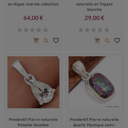
en Aigue-marine cabochon
naturelle en Topaze
blanche
64,00 €
29,00 €
Prix
Prix
shopping_cart
favorite_border
shopping_cart
favorite_border


Pendentif Pierre naturelle
Pendentif Pierre naturelle
Pétalite facettée
Quartz Mystique semi-