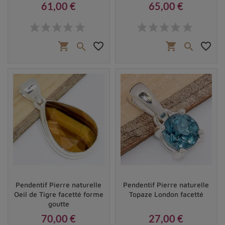
61,00 €
65,00 €
Prix
Prix
shopping_cart
favorite_border
shopping_cart
favorite_border


Pendentif Pierre naturelle
Pendentif Pierre naturelle
Oeil de Tigre facetté forme
Topaze London facetté
goutte
70,00 €
27,00 €