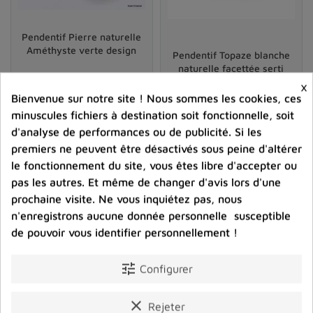
Certains passionnés de lithothérapie conseillent
d’intégrer un court rituel lors de l’acquisition ou de la
Pendentif Pierre naturelle
réception d’un
pendentif énergétique en pierre
.
Améthyste verte design
Pendentif Topaze blanche
Nettoyer la pierre soigneusement, choisir un moment
naturelle facettée serti
calme pour formuler une intention, puis poser le bijou
griffes
×
Bienvenue sur notre site ! Nous sommes les cookies, ces
sur la peau seraient autant d’étapes destinées à ouvrir
43,00 €
44,00 €
minuscules fichiers à destination soit fonctionnelle, soit
la pierre à sa future mission.
Prix
Prix
d'analyse de performances ou de publicité. Si les
D’autres préfèrent accorder du temps à la
premiers ne peuvent être désactivés sous peine d'altérer
shopping_cart
favorite_border
shopping_cart
favorite_border


contemplation quotidienne du pendentif, méditant sur
le fonctionnement du site, vous êtes libre d'accepter ou
ses couleurs et ses reflets pour renforcer la connexion à
pas les autres. Et même de changer d'avis lors d'une
leurs propres aspirations. Au fil du temps, ce simple
prochaine visite. Ne vous inquiétez pas, nous
bijou s’imprègne de souvenirs, d’émotions et d’un
n'enregistrons aucune donnée personnelle susceptible
pouvoir symbolique presque palpable.
de pouvoir vous identifier personnellement !
Assortir le pendentif à son mode de vie
tune
Configurer
La popularité croissante des
pendentifs en pierre
semi‑précieuse
tient à leur polyvalence. Discrets ou
clear
Rejeter
imposants, bruts ou finement polis, ces accessoires