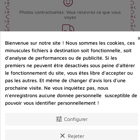
Photos contractuelles. Vous recevrez ce que vous
voyez
Port offert dès 80 € d’achat en France métropolitaine.
Bienvenue sur notre site ! Nous sommes les cookies, ces
100 € pour la Belgique
minuscules fichiers à destination soit fonctionnelle, soit
d'analyse de performances ou de publicité. Si les
Entreprise éco-responsable.
premiers ne peuvent être désactivés sous peine d'altérer
Bijoux argent fabriqués sans émission de gaz
le fonctionnement du site, vous êtes libre d'accepter ou
carbonique
pas les autres. Et même de changer d'avis lors d'une
prochaine visite. Ne vous inquiétez pas, nous
n'enregistrons aucune donnée personnelle susceptible de
Partager :
pouvoir vous identifier personnellement !
tune
Configurer
Détails du produit
Avis clients
clear
Rejeter