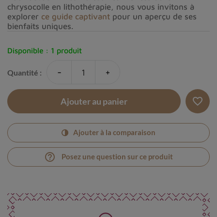
chrysocolle en lithothérapie, nous vous invitons à
explorer
ce guide captivant
pour un aperçu de ses
bienfaits uniques.
Disponible :
1 produit
-
+
Quantité :
favorite_border
Ajouter au panier
Ajouter à la comparaison
help_outline
Posez une question sur ce produit