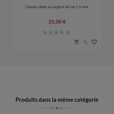
cm
Chaîne câble en argent 45 cm 1,3 mm
35,00 €
Prix
favorite_border
shopping_cart
favorite_border

Produits dans la même catégorie