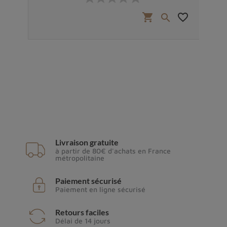
favorite_border
shopping_cart
favorite_border


Livraison gratuite
à partir de 80€ d'achats en France
métropolitaine
Paiement sécurisé
Paiement en ligne sécurisé
Retours faciles
Délai de 14 jours