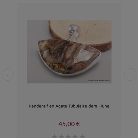
ce
Pendentif en Agate Tubulaire demi-lune
Gr
45,00 €
Prix