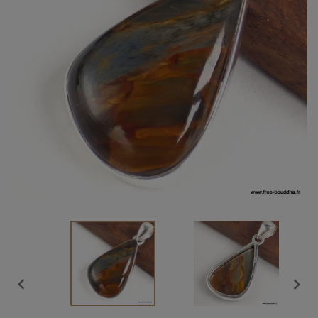
Vendu

