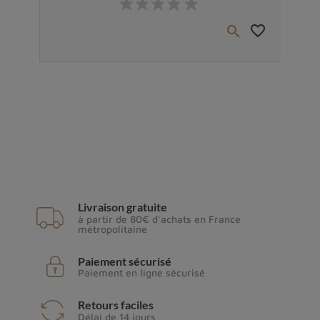
favorite_border
favorite_border


Livraison gratuite
à partir de 80€ d'achats en France
métropolitaine
Paiement sécurisé
Paiement en ligne sécurisé
Retours faciles
Délai de 14 jours