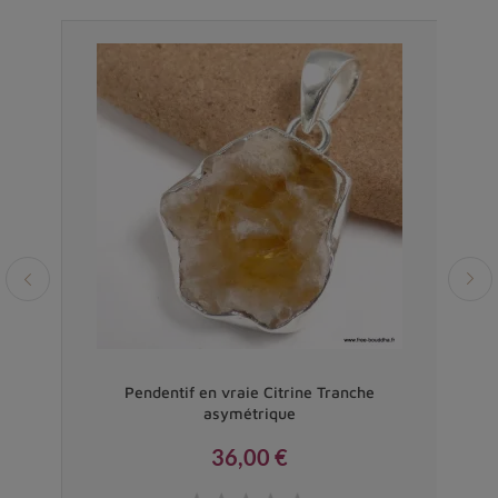
Vendu
los
Pendentif en vraie Citrine Tranche
Pe
asymétrique
36,00 €
Prix