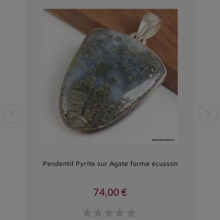
 AAA
Pendentif Pyrite sur Agate forme écusson
Pend
74,00 €
Prix