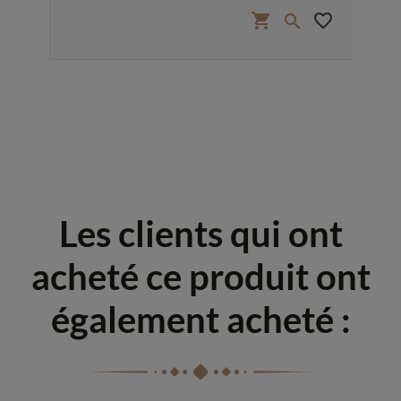
favorite_border
shopping_cart
favorite_border


Les clients qui ont
acheté ce produit ont
également acheté :