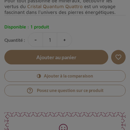
Pour tout passionné de minéraux, découvrir les
vertus du
Cristal Quantum Quattro
est un voyage
fascinant dans l'univers des pierres énergétiques.
Disponible :
1 produit
-
+
Quantité :
favorite_border
Ajouter au panier
Ajouter à la comparaison
help_outline
Posez une question sur ce produit