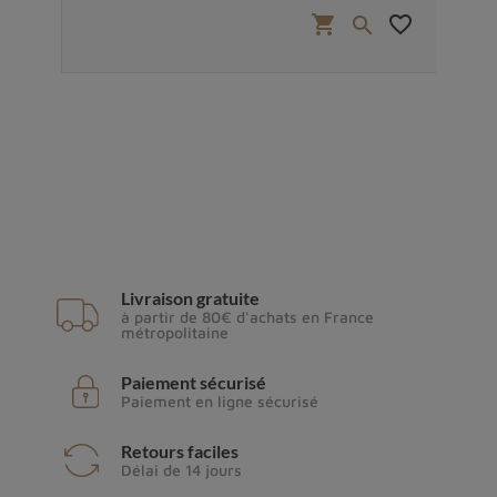
favorite_border
shopping_cart
favorite_border


Livraison gratuite
à partir de 80€ d'achats en France
métropolitaine
Paiement sécurisé
Paiement en ligne sécurisé
Retours faciles
Délai de 14 jours