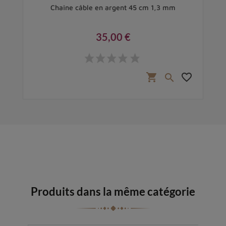
cm
Chaîne câble en argent 45 cm 1,3 mm
35,00 €
Prix
favorite_border
shopping_cart
favorite_border

Produits dans la même catégorie