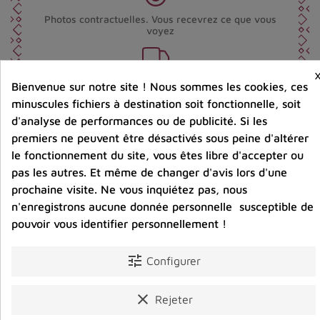
Photos contractuelles. Vous recevrez ce que vous
voyez
Port offert dès 80 € d’achat en France métropolitaine.
Bienvenue sur notre site ! Nous sommes les cookies, ces
100 € pour la Belgique
minuscules fichiers à destination soit fonctionnelle, soit
d'analyse de performances ou de publicité. Si les
premiers ne peuvent être désactivés sous peine d'altérer
Entreprise éco-responsable.
Bijoux argent fabriqués sans émission de gaz
le fonctionnement du site, vous êtes libre d'accepter ou
carbonique
pas les autres. Et même de changer d'avis lors d'une
prochaine visite. Ne vous inquiétez pas, nous
n'enregistrons aucune donnée personnelle susceptible de
Partager :
pouvoir vous identifier personnellement !
tune
Configurer
Détails du produit
Avis clients
clear
Rejeter