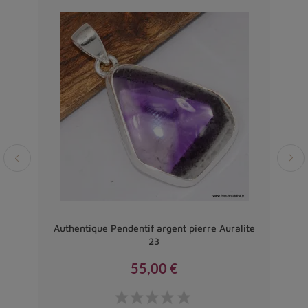
eauté
nche
Authentique Pendentif argent pierre Auralite
Pen
23
55,00 €
Prix