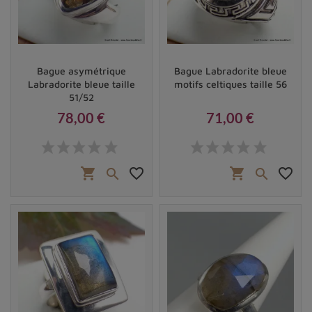
Bague asymétrique
Bague Labradorite bleue
Labradorite bleue taille
motifs celtiques taille 56
51/52
78,00 €
71,00 €
Prix
Prix
shopping_cart
favorite_border
shopping_cart
favorite_border

