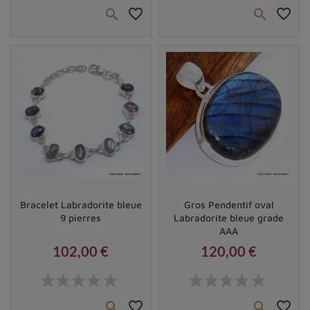
favorite_border
favorite_border


Vendu
Vendu
Bracelet Labradorite bleue
Gros Pendentif oval
9 pierres
Labradorite bleue grade
AAA
102,00 €
120,00 €
Prix
Prix
favorite_border
favorite_border

