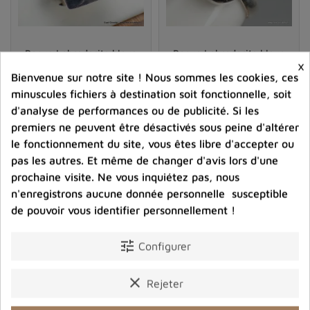
Bague Labradorite bleue
Bague Labradorite bleue
×
rectangulaire taille 57
facettée taille ajustable
Bienvenue sur notre site ! Nous sommes les cookies, ces
75,00 €
69,00 €
minuscules fichiers à destination soit fonctionnelle, soit
d'analyse de performances ou de publicité. Si les
Prix
Prix
premiers ne peuvent être désactivés sous peine d'altérer
le fonctionnement du site, vous êtes libre d'accepter ou
shopping_cart
favorite_border
shopping_cart
favorite_border


pas les autres. Et même de changer d'avis lors d'une
prochaine visite. Ne vous inquiétez pas, nous
n'enregistrons aucune donnée personnelle susceptible
de pouvoir vous identifier personnellement !
tune
Configurer
clear
Rejeter