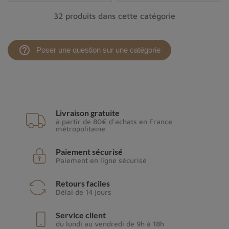
32 produits dans cette catégorie
help_outline
Poser une question sur une catégorie
Livraison gratuite
à partir de 80€ d'achats en France
métropolitaine
Paiement sécurisé
Paiement en ligne sécurisé
Retours faciles
Délai de 14 jours
Service client
du lundi au vendredi de 9h à 18h