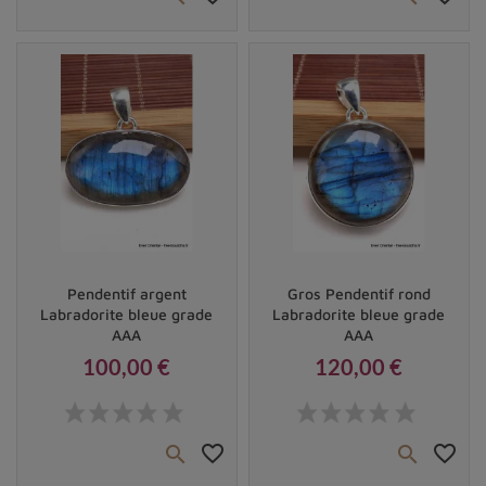
Vendu
Vendu
Pendentif argent
Gros Pendentif rond
Labradorite bleue grade
Labradorite bleue grade
AAA
AAA
100,00 €
120,00 €
Prix
Prix
favorite_border
favorite_border

