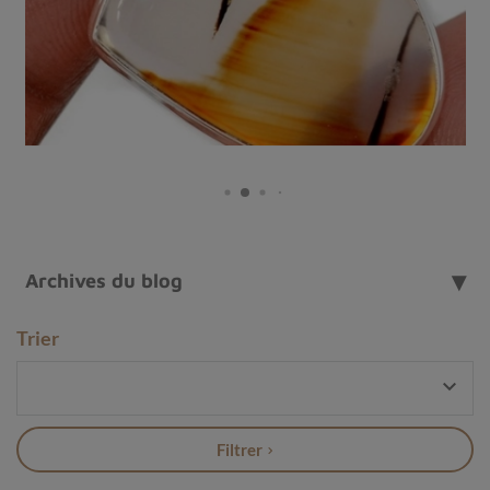
cœur avec sagesse ; en
bracelet
, elle diffuse ses
vibrations protectrices au fil des gestes ; en
bague
, elle
incarne la
vision intérieure
et la
force tranquille
.
Chaque pièce est une alliance entre
élégance minérale
et
puissance énergétique
.
Archives du blog
Trier

Filtrer