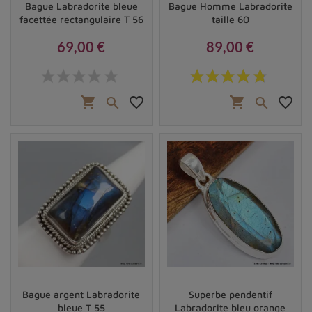
Bague Labradorite bleue
Bague Homme Labradorite
facettée rectangulaire T 56
taille 60
69,00 €
89,00 €
Prix
Prix
shopping_cart
favorite_border
shopping_cart
favorite_border


Vendu
Bague argent Labradorite
Superbe pendentif
bleue T 55
Labradorite bleu orange