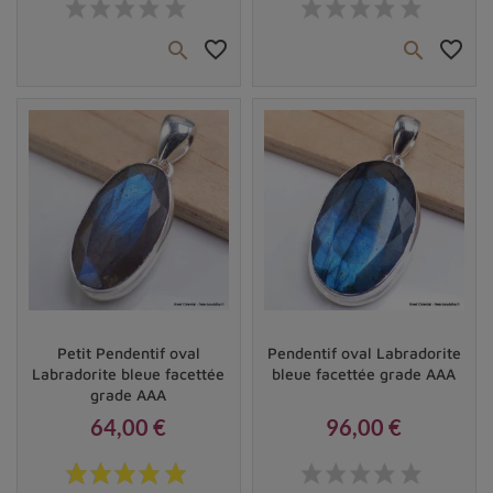
favorite_border
favorite_border


Vendu
Vendu
Petit Pendentif oval
Pendentif oval Labradorite
Labradorite bleue facettée
bleue facettée grade AAA
grade AAA
64,00 €
96,00 €
Prix
Prix