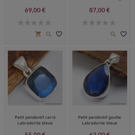
69,00 €
87,00 €
Prix
Prix
shopping_cart
favorite_border
favorite_border


Vendu
Vendu
Petit pendentif carré
Petit pendentif goutte
Labradorite bleue
Labradorite bleue
55,00 €
62,00 €