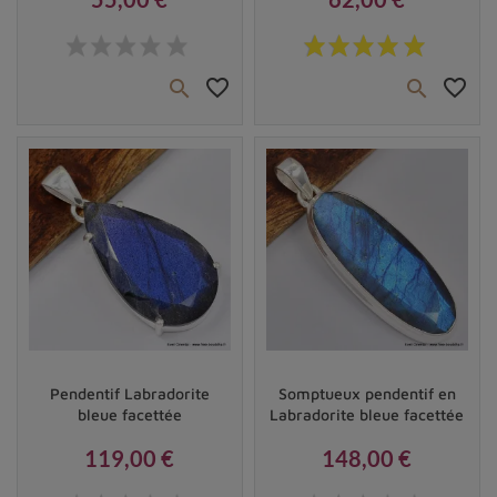
Prix
Prix
favorite_border
favorite_border


Vendu
Vendu
Pendentif Labradorite
Somptueux pendentif en
bleue facettée
Labradorite bleue facettée
119,00 €
148,00 €
Prix
Prix