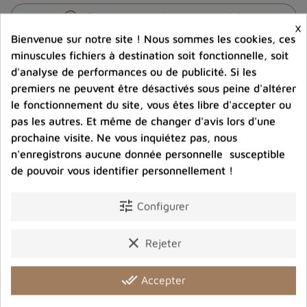
help_outline
Posez une question sur ce produit
×
Bienvenue sur notre site ! Nous sommes les cookies, ces
minuscules fichiers à destination soit fonctionnelle, soit
d'analyse de performances ou de publicité. Si les
premiers ne peuvent être désactivés sous peine d'altérer
le fonctionnement du site, vous êtes libre d'accepter ou
pas les autres. Et même de changer d'avis lors d'une
Photos contractuelles. Vous recevrez ce que vous
prochaine visite. Ne vous inquiétez pas, nous
voyez
n'enregistrons aucune donnée personnelle susceptible
de pouvoir vous identifier personnellement !
Port offert dès 80 € d’achat en France métropolitaine.
100 € pour la Belgique
tune
Configurer
clear
Entreprise éco-responsable.
Rejeter
Bijoux argent fabriqués sans émission de gaz
carbonique
done_all
Accepter