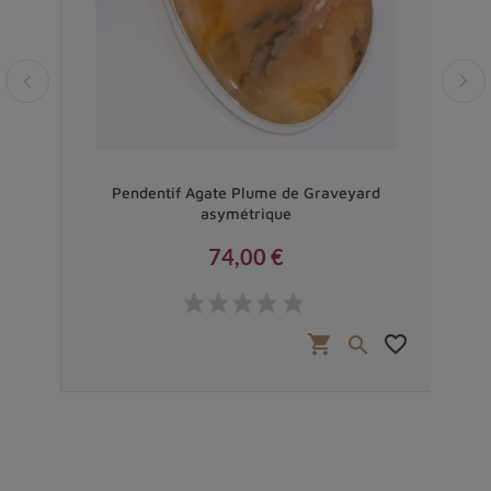
eyard
Pendentif Agate Plume de Graveyard
Pen
asymétrique
74,00 €
Prix
favorite_border
shopping_cart
favorite_border

