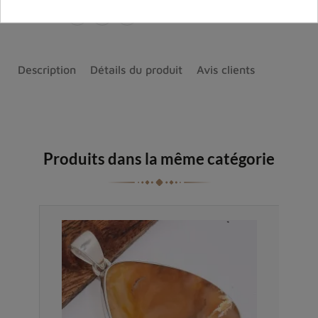
Partager :
Description
Détails du produit
Avis clients
Produits dans la même catégorie