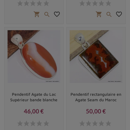
Prix
Prix
shopping_cart
favorite_border
shopping_cart
favorite_border


Pendentif Agate du Lac
Pendentif rectangulaire en
Supérieur bande blanche
Agate Seam du Maroc
46,00 €
50,00 €
Prix
Prix