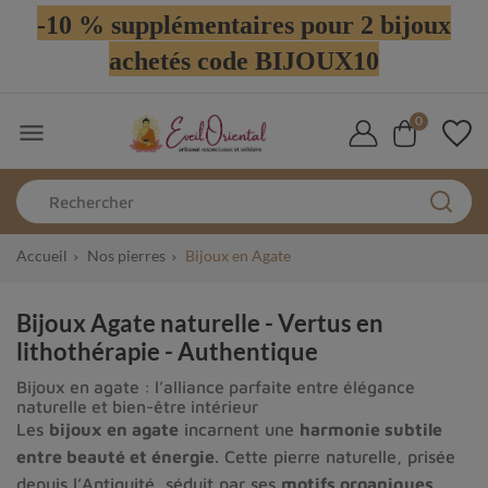
-10 % supplémentaires pour 2 bijoux
achetés code BIJOUX10
0

Accueil
Nos pierres
Bijoux en Agate
Bijoux Agate naturelle - Vertus en
lithothérapie - Authentique
Bijoux en agate : l’alliance parfaite entre élégance
naturelle et bien-être intérieur
Les
bijoux en agate
incarnent une
harmonie subtile
entre beauté et énergie
. Cette pierre naturelle, prisée
depuis l’Antiquité, séduit par ses
motifs organiques