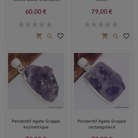
60,00 €
79,00 €
Prix
Prix
shopping_cart
favorite_border
shopping_cart
favorite_border


Pendentif Agate Grappe
Pendentif Agate Grappe
asymétrique
rectangulaire