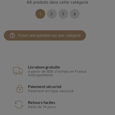
68 produits dans cette catégorie

1
2
3
help_outline
Poser une question sur une catégorie
Livraison gratuite
à partir de 80€ d'achats en France
métropolitaine
Paiement sécurisé
Paiement en ligne sécurisé
Retours faciles
Délai de 14 jours