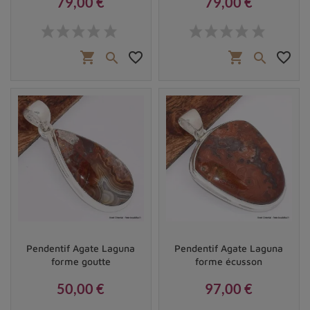
79,00 €
79,00 €
Prix
Prix
shopping_cart
favorite_border
shopping_cart
favorite_border


Pendentif Agate Laguna
Pendentif Agate Laguna
forme goutte
forme écusson
50,00 €
97,00 €