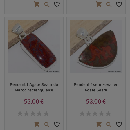
shopping_cart
favorite_border
shopping_cart
favorite_border


Pendentif Agate Seam du
Pendentif semi-oval en
Maroc rectangulaire
Agate Seam
53,00 €
53,00 €
Prix
Prix
shopping_cart
favorite_border
shopping_cart
favorite_border

