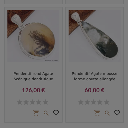
Pendentif rond Agate
Pendentif Agate mousse
Scénique dendritique
forme goutte allongée
126,00 €
60,00 €
Prix
Prix
shopping_cart
favorite_border
shopping_cart
favorite_border

