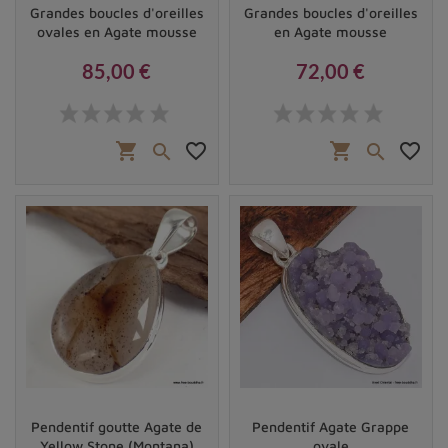
Grandes boucles d'oreilles
Grandes boucles d'oreilles
ovales en Agate mousse
en Agate mousse
85,00 €
72,00 €
Prix
Prix
shopping_cart
favorite_border
shopping_cart
favorite_border


Pendentif goutte Agate de
Pendentif Agate Grappe
Yellow Stone (Montana)
ovale