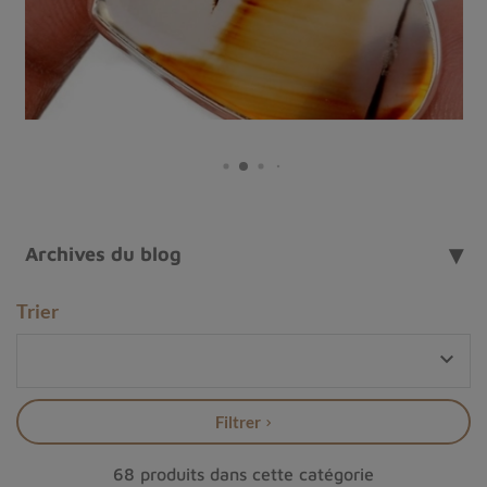
Archives du blog
Trier
Bague argent agate laguna

Qu'est-ce qu'une agate ?
Le terme
agate
provient du latin "achates" et désigne
Filtrer
une variété de calcédoine, une forme microcristalline de
dioxyde de silicium. Cette pierre se distingue par son
68 produits dans cette catégorie
aspect translucide ou opaque et ses motifs aux couleurs