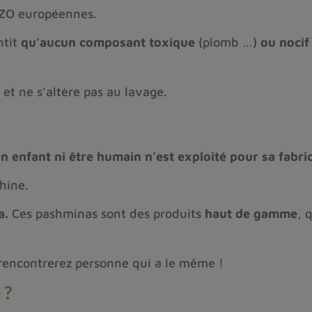
AZO européennes.
ntit
qu’aucun composant toxique
(plomb …)
ou nocif
, et ne s’altère pas au lavage.
n enfant ni être humain n’est exploité pour sa fabric
Chine.
a.
Ces pashminas sont des produits
haut de gamme
, 
 rencontrerez personne qui a le même !
 ?