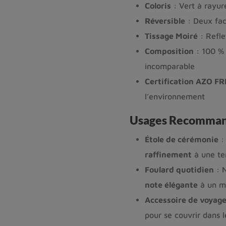
Coloris
: Vert à rayur
Réversible
: Deux fac
Tissage Moiré
: Refle
Composition
: 100 % 
incomparable
Certification AZO FR
l’environnement
Usages Recomma
Étole de cérémonie
: 
raffinement
à une te
Foulard quotidien
: N
note élégante
à un ma
Accessoire de voyag
pour se couvrir dans l