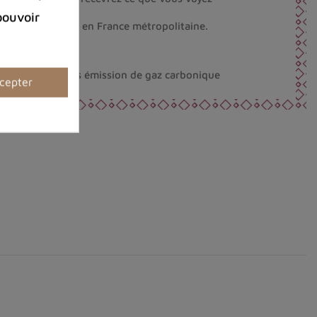
pouvoir
dès 80 € d’achat en France métropolitaine.
la Belgique
éco-responsable.
nt fabriqués sans émission de gaz carbonique
cepter