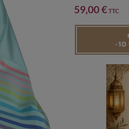
59,00 €
TTC
-10