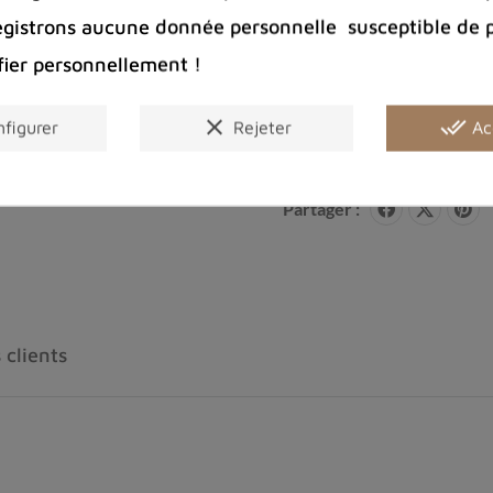
egistrons aucune donnée personnelle susceptible de 
Port offert 
100 € pour 
fier personnellement !
Entreprise 
Bijoux arge
clear
done_all
figurer
Rejeter
Ac
Partager :
 clients