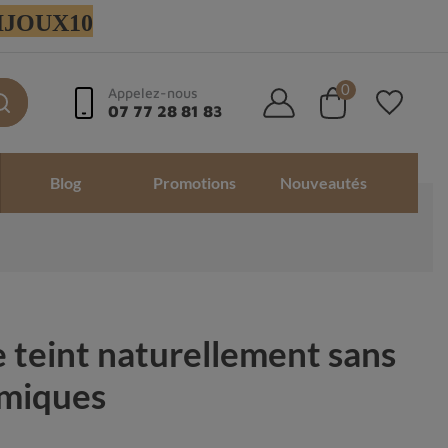
 BIJOUX10
0
Appelez-nous
07 77 28 81 83
Blog
Promotions
Nouveautés
e teint naturellement sans
imiques