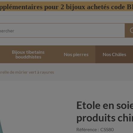
pplémentaires pour 2 bijoux achetés code
Bijoux tibetains
Nos pierres
Nos Châles
bouddhistes
urelle de mûrier vert à rayures
Etole en soi
produits ch
Référence :
CSS80