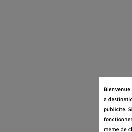
Bienvenue s
à destinati
publicité. 
fonctionnem
même de cha