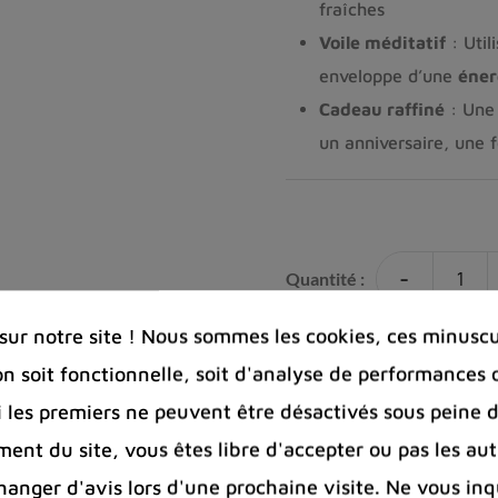
fraîches
Voile méditatif
: Util
enveloppe d’une
éner
Cadeau raffiné
: Une 
un anniversaire, une f
-
Quantité :
ur notre site ! Nous sommes les cookies, ces minuscul
Ajouter à la co
on soit fonctionnelle, soit d'analyse de performances 
Si les premiers ne peuvent être désactivés sous peine d
ent du site, vous êtes libre d'accepter ou pas les aut
nger d'avis lors d'une prochaine visite. Ne vous inq
Photos cont