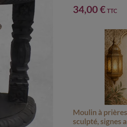
34,00 €
TTC
Moulin à prières
sculpté, signes 