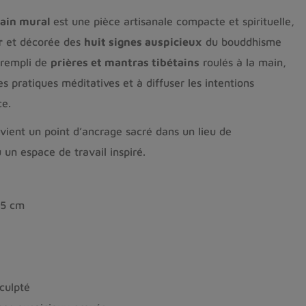
tain mural
est une pièce artisanale compacte et spirituelle,
r
et décorée des
huit signes auspicieux
du bouddhisme
 rempli de
prières et mantras tibétains
roulés à la main,
 pratiques méditatives et à diffuser les intentions
ce.
devient un point d’ancrage sacré dans un lieu de
 un espace de travail inspiré.
,5 cm
sculpté