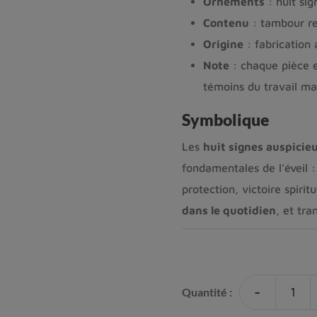
Ornements
: huit sig
Contenu
: tambour re
Origine
: fabrication 
Note
: chaque pièce e
témoins du travail m
Symbolique
Les
huit signes auspicie
fondamentales de l’éveil :
protection, victoire spiri
dans le quotidien
, et tr
-
Quantité :