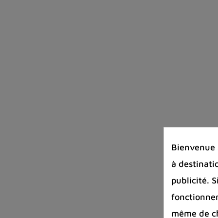
Bienvenue s
à destinati
publicité. 
fonctionnem
même de cha