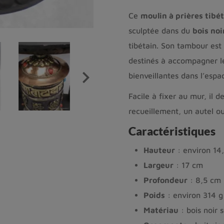
Ce
moulin à prières tibé
sculptée dans du
bois noi
tibétain. Son tambour est
destinés à accompagner les

bienveillantes dans l’espa
Facile à fixer au mur, il 
recueillement, un autel ou
Caractéristiques
Hauteur
: environ 14
Largeur
: 17 cm
Profondeur
: 8,5 cm
Poids
: environ 314 g
Matériau
: bois noir 