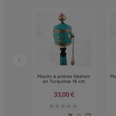
ière
Moulin à prières tibétain
Mo
ntras 25
en Turquoise 16 cm
33,00 €
Prix
,00 €
favorite_border
favorite_border
shopping_cart