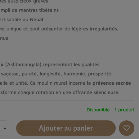
nes auspicieux gravés
mpli de mantras tibétains
artisanale au Népal
st unique et peut présenter de légères irrégularités,
anuel
ux
(Ashtamangala) représentent les qualités
 sagesse, pureté, longévité, harmonie, prospérité,
tuelle et unité. Ce moulin mural incarne la
présence sacrée
ansforme chaque rotation en une offrande silencieuse.
Disponible :
1 produit
Ajouter au panier
+
favorite_border