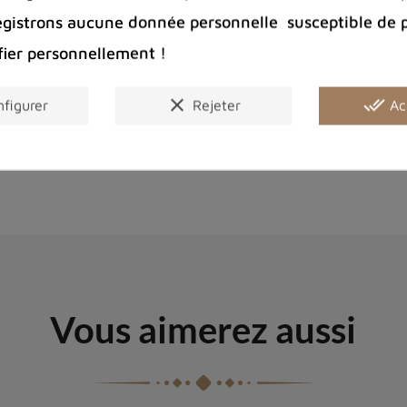
egistrons aucune donnée personnelle susceptible de 
fier personnellement !
clear
done_all
figurer
Rejeter
Ac
Couleur
Vous aimerez aussi