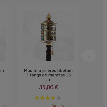
ain
Moulin à prières tibétain
Moulin 
3 rangs de mantras 25
bi
cm
35,00 €
Prix
favorite_border
favorite_border
shopping_cart