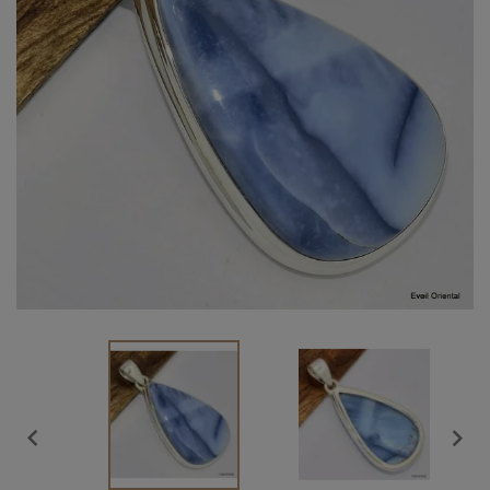
Vendu

