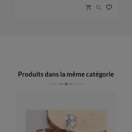
favorite_border
shopping_cart
favorite_border

Produits dans la même catégorie