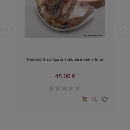
ce
Pendentif en Agate Tubulaire demi-lune
Gr
45,00 €
Prix
favorite_border
shopping_cart
favorite_border

