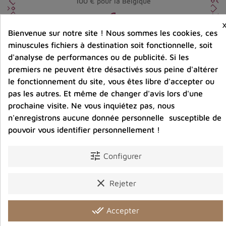
100 € pour la Belgique
Bienvenue sur notre site ! Nous sommes les cookies, ces
Entreprise éco-responsable.
Bijoux argent fabriqués sans émission de gaz
minuscules fichiers à destination soit fonctionnelle, soit
carbonique
d'analyse de performances ou de publicité. Si les
premiers ne peuvent être désactivés sous peine d'altérer
le fonctionnement du site, vous êtes libre d'accepter ou
Partager :
pas les autres. Et même de changer d'avis lors d'une
prochaine visite. Ne vous inquiétez pas, nous
n'enregistrons aucune donnée personnelle susceptible de
pouvoir vous identifier personnellement !
Description
Détails du produit
Avis clients
tune
Configurer
clear
Rejeter
Vous aimerez aussi
done_all
Accepter