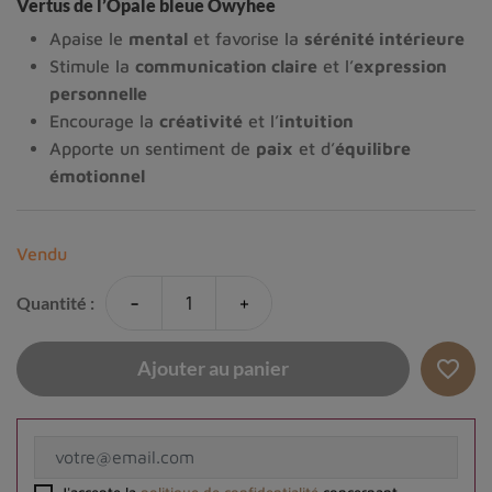
Vertus de l’Opale bleue Owyhee
Apaise le
mental
et favorise la
sérénité intérieure
Stimule la
communication claire
et l’
expression
personnelle
Encourage la
créativité
et l’
intuition
Apporte un sentiment de
paix
et d’
équilibre
émotionnel
Vendu
-
+
Quantité :
favorite_border
Ajouter au panier
J'accepte la
politique de confidentialité
concernant