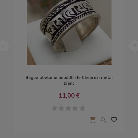
e
Bague tibétaine bouddhiste Chenrezi métal
blanc
11,00 €
Prix
favorite_border
shopping_cart
favorite_border
