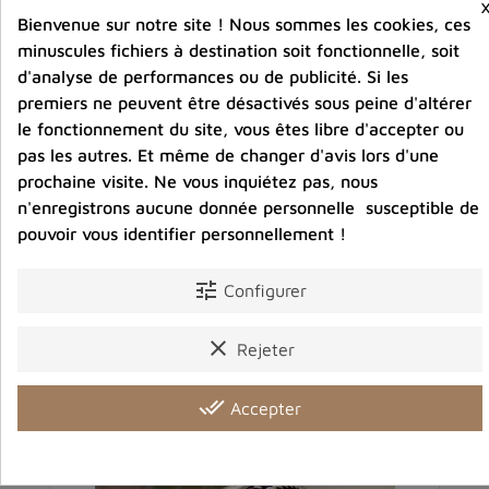
carbonique
Bienvenue sur notre site ! Nous sommes les cookies, ces
minuscules fichiers à destination soit fonctionnelle, soit
d'analyse de performances ou de publicité. Si les
premiers ne peuvent être désactivés sous peine d'altérer
Partager :
le fonctionnement du site, vous êtes libre d'accepter ou
pas les autres. Et même de changer d'avis lors d'une
prochaine visite. Ne vous inquiétez pas, nous
Description
Détails du produit
Avis clients
n'enregistrons aucune donnée personnelle susceptible de
pouvoir vous identifier personnellement !
tune
Configurer
Vous aimerez aussi
clear
Rejeter
done_all
Accepter