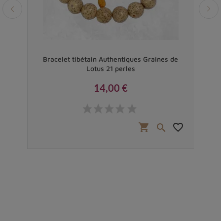
ton -
Bracelet tibétain Authentiques Graines de
Jonc
Lotus 21 perles
14,00 €
Prix
favorite_border
shopping_cart
favorite_border

