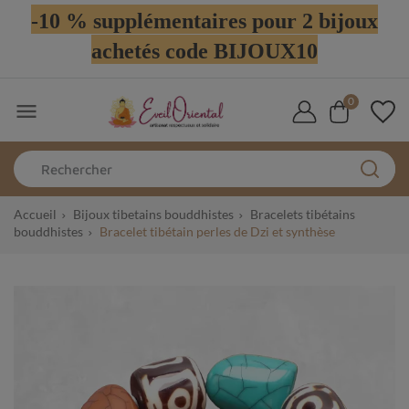
-10 % supplémentaires pour 2 bijoux
achetés code BIJOUX10
0

Accueil
Bijoux tibetains bouddhistes
Bracelets tibétains
bouddhistes
Bracelet tibétain perles de Dzi et synthèse