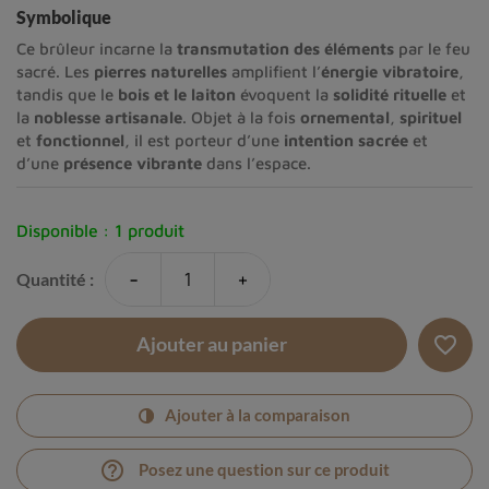
Symbolique
Ce brûleur incarne la
transmutation des éléments
par le feu
sacré. Les
pierres naturelles
amplifient l’
énergie vibratoire
,
tandis que le
bois et le laiton
évoquent la
solidité rituelle
et
la
noblesse artisanale
. Objet à la fois
ornemental
,
spirituel
et
fonctionnel
, il est porteur d’une
intention sacrée
et
d’une
présence vibrante
dans l’espace.
Disponible :
1 produit
-
+
Quantité :
favorite_border
Ajouter au panier
Ajouter à la comparaison
help_outline
Posez une question sur ce produit