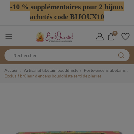
-10 % supplémentaires pour 2 bijoux
achetés code BIJOUX10
0

Accueil
Artisanat tibétain bouddhiste
Porte-encens tibétains
Exclusif brûleur d'encens bouddhiste serti de pierres