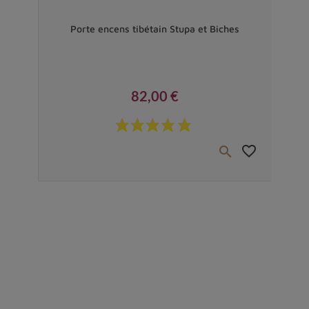
Vendu
i de
Porte encens tibétain Stupa et Biches
Por
82,00 €
Prix
favorite_border
favorite_border

