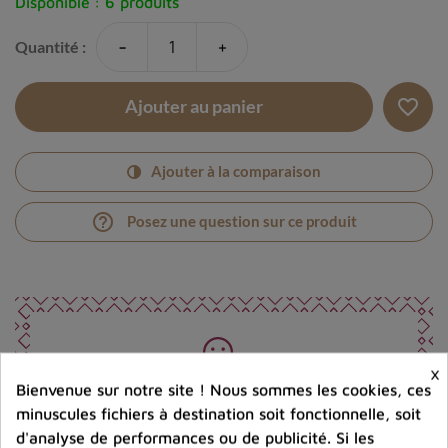
Disponible :
6 produits
-
+
Quantité :
favorite_border
Ajouter au panier
Ajouter à la comparaison
help_outline
Posez une question sur ce produit
×
Photos contractuelles. Vous recevrez ce que vous
Bienvenue sur notre site ! Nous sommes les cookies, ces
voyez
minuscules fichiers à destination soit fonctionnelle, soit
d'analyse de performances ou de publicité. Si les