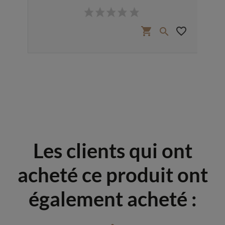
Prix
favorite_border
shopping_cart
favorite_border


Les clients qui ont
acheté ce produit ont
également acheté :