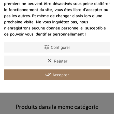
premiers ne peuvent être désactivés sous peine d'altérer
Port offert dès 80 € d’achat en France métropolitaine.
le fonctionnement du site, vous êtes libre d'accepter ou
100 € pour la Belgique
pas les autres. Et même de changer d'avis lors d'une
prochaine visite. Ne vous inquiétez pas, nous
Entreprise éco-responsable.
n'enregistrons aucune donnée personnelle susceptible
Bijoux argent fabriqués sans émission de gaz
de pouvoir vous identifier personnellement !
carbonique
tune
Configurer
Partager :
clear
Rejeter
done_all
Accepter
Détails du produit
Avis clients
Produits dans la même catégorie