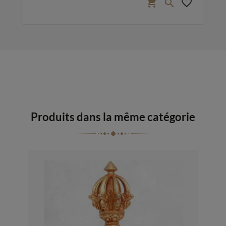
favorite_border
shopping_cart
favorite_border

Produits dans la même catégorie