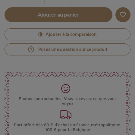
favorite_border
Ajouter au panier
Ajouter à la comparaison
help_outline
Posez une question sur ce produit
Photos contractuelles. Vous recevrez ce que vous
voyez
Port offert dès 80 € d’achat en France métropolitaine.
100 € pour la Belgique