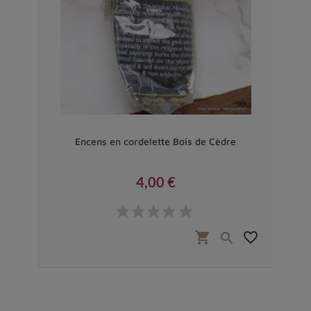
Encens en cordelette Bois de Cèdre
4,00 €
Prix
shopping_cart
favorite_border
