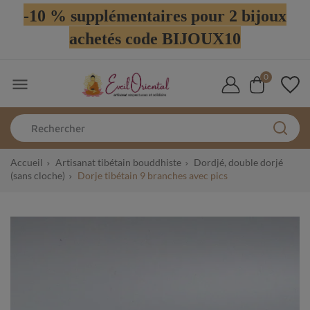
-10 % supplémentaires pour 2 bijoux
achetés code BIJOUX10
0

Accueil
Artisanat tibétain bouddhiste
Dordjé, double dorjé
(sans cloche)
Dorje tibétain 9 branches avec pics