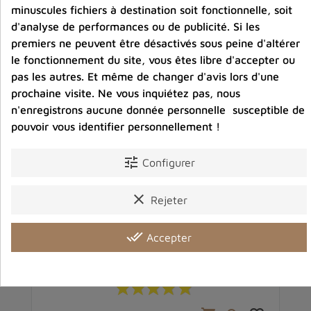
minuscules fichiers à destination soit fonctionnelle, soit
d'analyse de performances ou de publicité. Si les
premiers ne peuvent être désactivés sous peine d'altérer
le fonctionnement du site, vous êtes libre d'accepter ou
pas les autres. Et même de changer d'avis lors d'une
prochaine visite. Ne vous inquiétez pas, nous
n'enregistrons aucune donnée personnelle susceptible de
pouvoir vous identifier personnellement !
tune
Configurer
clear
Rejeter
7 cm
Cloche tibetaine et dorjé tibétain bronze 16 cm
Cl
done_all
Accepter
73,00 €
Prix