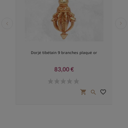
petit
Dorjé tibétain 9 branches plaqué or
D
83,00 €
Prix
favorite_border
shopping_cart
favorite_border

