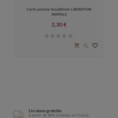
Carte postale bouddhiste LIBERATION
ANIMALE
2,30 €
Prix
favorite_border
shopping_cart
favorite_border


Livraison gratuite
à partir de 80€ d'achats en France