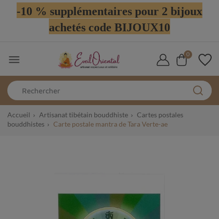
-10 % supplémentaires pour 2 bijoux
achetés code BIJOUX10
0

Accueil
Artisanat tibétain bouddhiste
Cartes postales
bouddhistes
Carte postale mantra de Tara Verte-ae