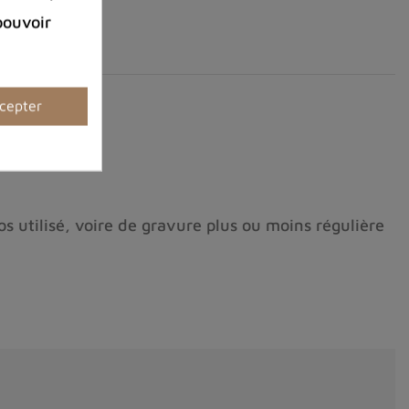
pouvoir
cepter
'os utilisé, voire de gravure plus ou moins régulière