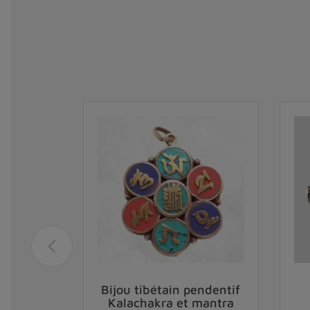
ain tube
Bijou tibétain pendentif
e
Kalachakra et mantra