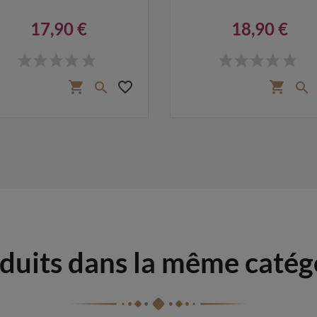
17,90 €
18,90 €
Prix
Prix
favorite_border
shopping_cart
shopping_cart


duits dans la même catég