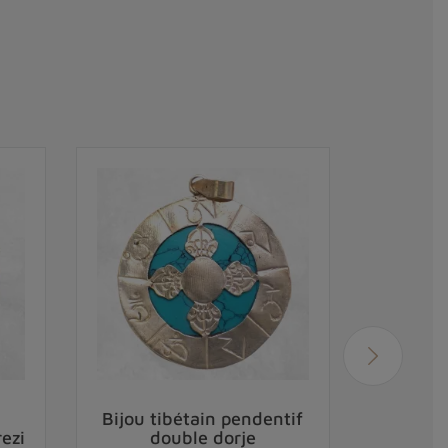
Bijou tibétain pendentif
Pendent
ezi
double dorje
PO