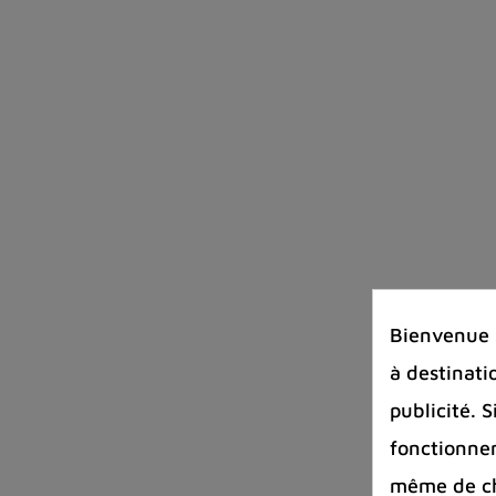
Bienvenue s
à destinati
publicité. 
fonctionnem
même de cha