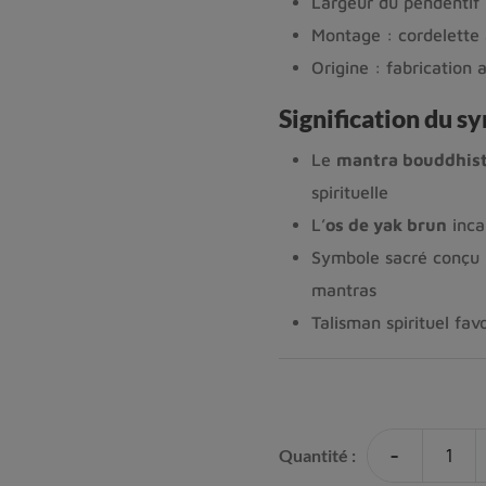
Largeur du pendentif 
Montage : cordelette a
Origine : fabrication 
Signification du s
Le
mantra bouddhis
spirituelle
L’
os de yak brun
incar
Symbole sacré conçu p
mantras
Talisman spirituel favo
-
Quantité :