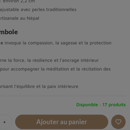
: environ 2,2 cm
justable avec perles traditionnelles
artisanale au Népal
ymbole
te
invoque la compassion, la sagesse et la protection
ne la force, la résilience et l’ancrage intérieur
our accompagner la méditation et la récitation des
risant l’équilibre et la paix intérieure
Disponible :
17 produits
Ajouter au panier
+
favorite_border