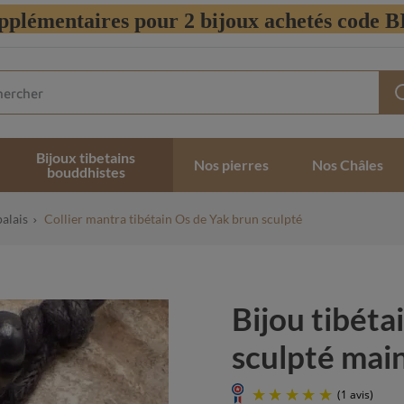
pplémentaires pour 2 bijoux achetés code
Bijoux tibetains
Nos pierres
Nos Châles
bouddhistes
palais
Collier mantra tibétain Os de Yak brun sculpté
Bijou tibéta
sculpté main