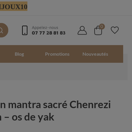
 BIJOUX10
0
Appelez-nous
07 77 28 81 83
Blog
Promotions
Nouveautés
in mantra sacré Chenrezi
 – os de yak