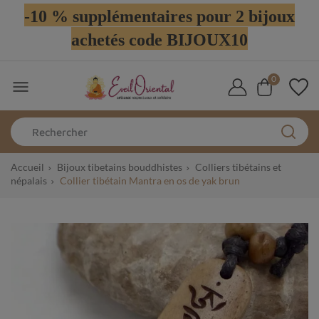
-10 % supplémentaires pour 2 bijoux
achetés code BIJOUX10
0

Accueil
Bijoux tibetains bouddhistes
Colliers tibétains et
népalais
Collier tibétain Mantra en os de yak brun