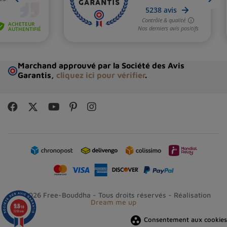
Marchand approuvé par la Société des Avis
Garantis,
cliquez ici pour vérifier
.
© 2026 Free-Bouddha - Tous droits réservés - Réalisation
Dream me up
9.8
/10
5238 avis
group_work
Consentement aux cookies