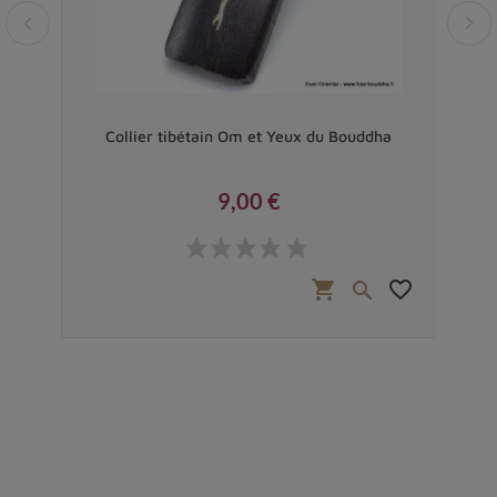
a
Collier tibétain Om et Yeux du Bouddha
Coll
9,00 €
Prix
favorite_border
shopping_cart
favorite_border

