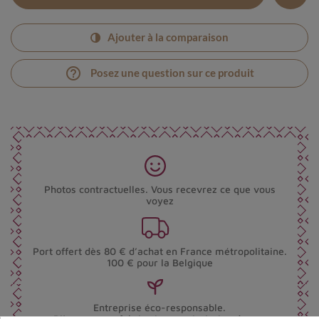
Ajouter à la comparaison
help_outline
Posez une question sur ce produit
Photos contractuelles. Vous recevrez ce que vous
voyez
Port offert dès 80 € d’achat en France métropolitaine.
100 € pour la Belgique
Entreprise éco-responsable.
Bijoux argent fabriqués sans émission de gaz