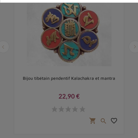
Bijou tibétain pendentif Kalachakra et mantra
22,90 €
Prix
favorite_border
shopping_cart
favorite_border
