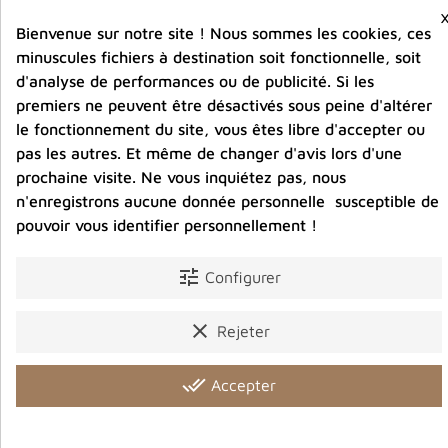
carbonique
Bienvenue sur notre site ! Nous sommes les cookies, ces
minuscules fichiers à destination soit fonctionnelle, soit
d'analyse de performances ou de publicité. Si les
Partager :
premiers ne peuvent être désactivés sous peine d'altérer
le fonctionnement du site, vous êtes libre d'accepter ou
pas les autres. Et même de changer d'avis lors d'une
Description
Détails du produit
Avis clients
prochaine visite. Ne vous inquiétez pas, nous
n'enregistrons aucune donnée personnelle susceptible de
pouvoir vous identifier personnellement !
tune
Configurer
Vous aimerez aussi
clear
Rejeter
done_all
Accepter