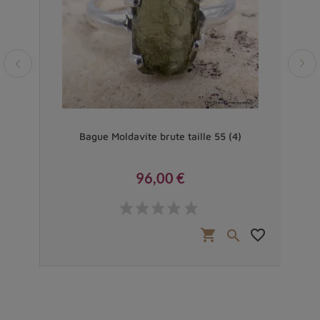
e 53
Bague Moldavite brute taille 55 (4)
Pe
96,00 €
Prix
favorite_border
shopping_cart
favorite_border

