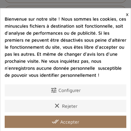
help_outline
Posez une question sur ce produit
×
Bienvenue sur notre site ! Nous sommes les cookies, ces
minuscules fichiers à destination soit fonctionnelle, soit
d'analyse de performances ou de publicité. Si les
premiers ne peuvent être désactivés sous peine d'altérer
le fonctionnement du site, vous êtes libre d'accepter ou
pas les autres. Et même de changer d'avis lors d'une
Photos contractuelles. Vous recevrez ce que vous
prochaine visite. Ne vous inquiétez pas, nous
voyez
n'enregistrons aucune donnée personnelle susceptible
de pouvoir vous identifier personnellement !
Port offert dès 80 € d’achat en France métropolitaine.
tune
100 € pour la Belgique
Configurer
clear
Rejeter
Entreprise éco-responsable.
Bijoux argent fabriqués sans émission de gaz
carbonique
done_all
Accepter