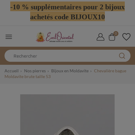
-10 % supplémentaires pour 2 bijoux
achetés code BIJOUX10
0

Accueil
Nos pierres
Bijoux en Moldavite
Chevalière bague
Moldavite brute taille 53