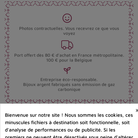
Photos contractuelles. Vous recevrez ce que vous
voyez
Port offert dès 80 € d’achat en France métropolitaine.
100 € pour la Belgique
Entreprise éco-responsable.
Bijoux argent fabriqués sans émission de gaz
carbonique
Bienvenue sur notre site ! Nous sommes les cookies, ces
Partager :
minuscules fichiers à destination soit fonctionnelle, soit
d'analyse de performances ou de publicité. Si les
premiers ne peuvent être désactivés sous peine d'altérer