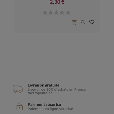
2,30 €
Prix
favorite_border
shopping_cart
favorite_border


Livraison gratuite
à partir de 80€ d'achats en France
métropolitaine
Paiement sécurisé
Paiement en ligne sécurisé