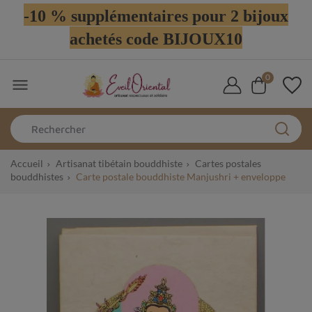
-10 % supplémentaires pour 2 bijoux
achetés code BIJOUX10
0

Accueil
Artisanat tibétain bouddhiste
Cartes postales
bouddhistes
Carte postale bouddhiste Manjushri + enveloppe