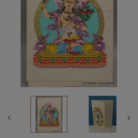
Vendu

