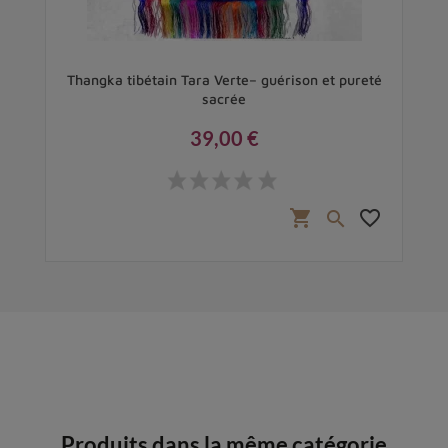
Thangka tibétain Tara Verte– guérison et pureté
sacrée
39,00 €
Prix
favorite_border
shopping_cart
favorite_border

Produits dans la même catégorie