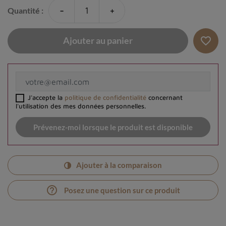
-
+
Quantité :
favorite_border
Ajouter au panier
J'accepte la
politique de confidentialité
concernant
l'utilisation des mes données personnelles.
Prévenez-moi lorsque le produit est disponible
Ajouter à la comparaison
help_outline
Posez une question sur ce produit