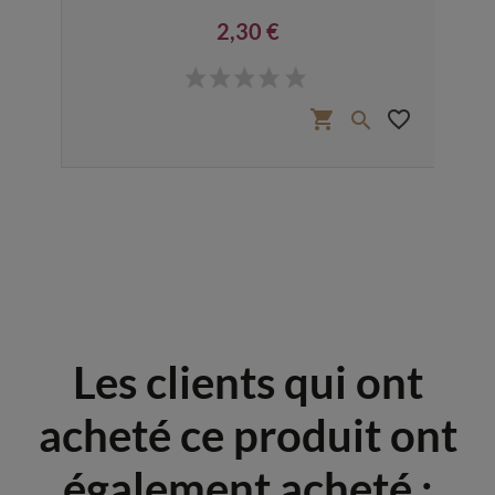
2,30 €
Prix
favorite_border
shopping_cart
favorite_border


Les clients qui ont
acheté ce produit ont
également acheté :