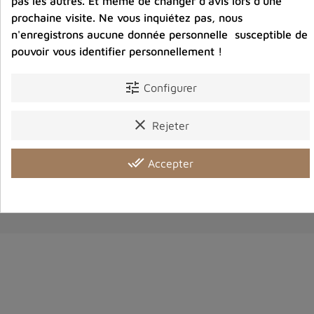
pas les autres. Et même de changer d'avis lors d'une
prochaine visite. Ne vous inquiétez pas, nous
n'enregistrons aucune donnée personnelle susceptible de
pouvoir vous identifier personnellement !
Thangka tibétain Tara Verte– guérison et pureté
sacrée
tune
Configurer
39,00 €
clear
Rejeter
Prix
done_all
Accepter
favorite_border
shopping_cart
favorite_border
