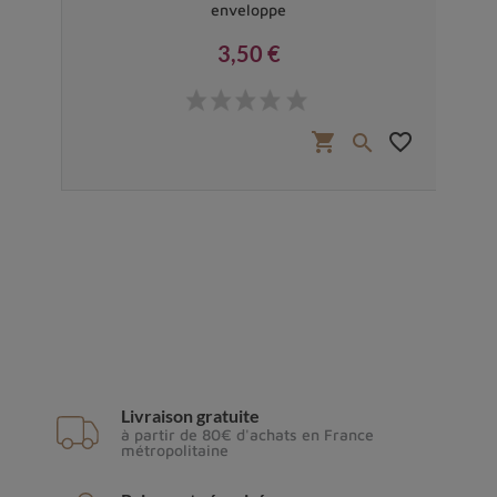
enveloppe
3,50 €
Prix
favorite_border
shopping_cart
favorite_border


Livraison gratuite
à partir de 80€ d'achats en France
métropolitaine