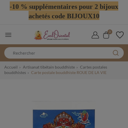
-10 % supplémentaires pour 2 bijoux
achetés code BIJOUX10
0

Accueil
Artisanat tibétain bouddhiste
Cartes postales
bouddhistes
Carte postale bouddhiste ROUE DE LA VIE