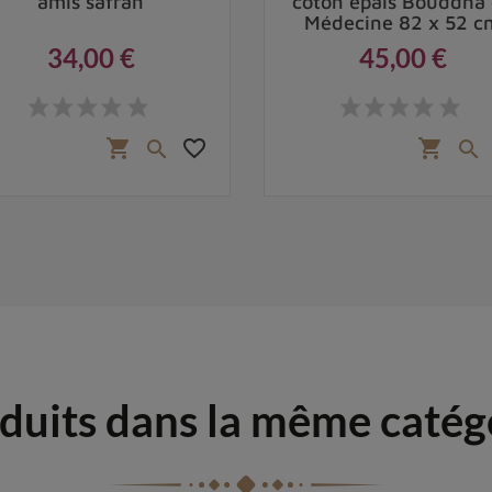
amis safran
coton épais Bouddha
Médecine 82 x 52 c
34,00 €
45,00 €
Prix
Prix
favorite_border
shopping_cart
shopping_cart


duits dans la même catég