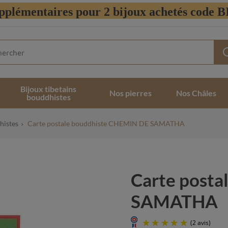
pplémentaires pour 2 bijoux achetés code
Bijoux tibetains
Nos pierres
Nos Châles
bouddhistes
histes
Carte postale bouddhiste CHEMIN DE SAMATHA
Carte post
SAMATHA