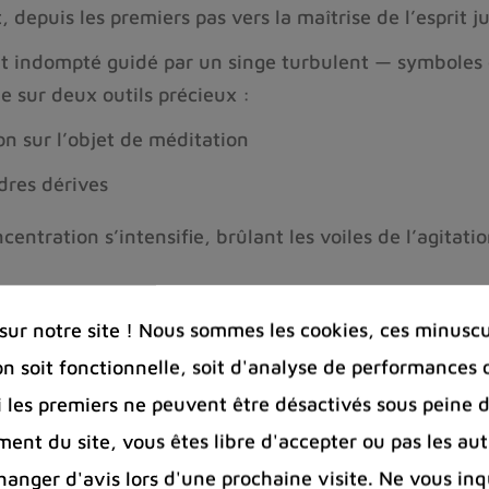
 depuis les premiers pas vers la maîtrise de l’esprit j
nt indompté guidé par un singe turbulent — symboles de
e sur deux outils précieux :
ion sur l’objet de méditation
dres dérives
entration s’intensifie, brûlant les voiles de l’agitatio
acuité avec une clarté limpide et une concentration u
ur notre site ! Nous sommes les cookies, ces minuscul
on soit fonctionnelle, soit d'analyse de performances 
Si les premiers ne peuvent être désactivés sous peine d
ent du site, vous êtes libre d'accepter ou pas les aut
nger d'avis lors d'une prochaine visite. Ne vous inq