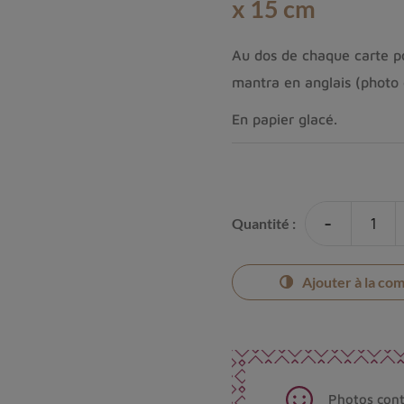
x 15 cm
Au dos de chaque carte pos
mantra en anglais (photo 
En papier glacé.
-
Quantité :
Ajouter à la co
Photos cont