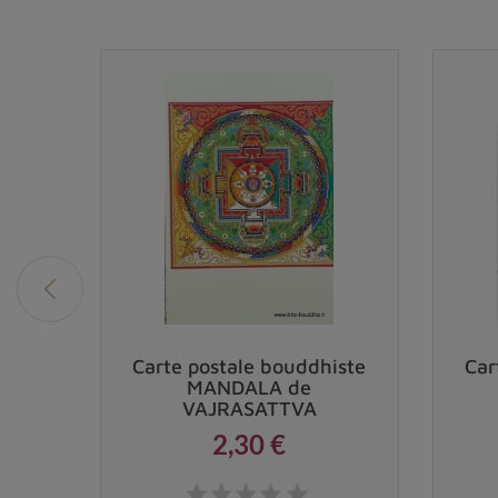
ine
Carte postale bouddhiste
Car
MANDALA de
VAJRASATTVA
2,30 €
Prix
 €