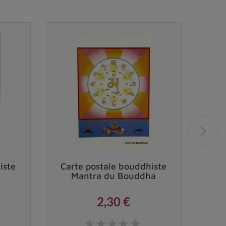
iste
Carte postale bouddhiste
Car
Mantra du Bouddha
T
2,30 €
Prix