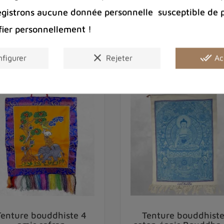
egistrons aucune donnée personnelle susceptible de 
Vous aimerez aussi
fier personnellement !
clear
done_all
figurer
Rejeter
Ac
Tenture bouddhiste 4
Tenture bouddhist