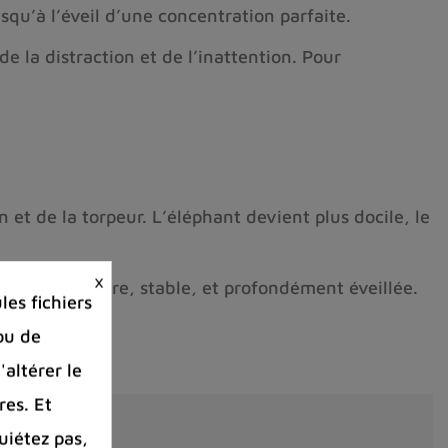
usqu’à l’éveil d’une concentration parfaite.
 la distraction et de l’inattention. Pour
n et de la torpeur. L’éléphant devient plus docile, le
×
nifiée — libre, stable, et profondément éveillée.
es fichiers
ou de
'altérer le
res. Et
uiétez pas,