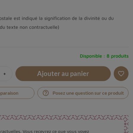
tale est indiqué la signification de la divinité ou du
du texte non contractuelle)
Disponible :
8 produits
Ajouter au panier
+
favorite_border
help_outline
mparaison
Posez une question sur ce produit
ractuelles. Vous recevrez ce que vous voyez