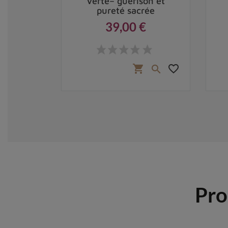
Verte– guérison et
pureté sacrée
39,00 €
Prix
,00 €
favorite_border
favorite_border
shopping_cart


Pro