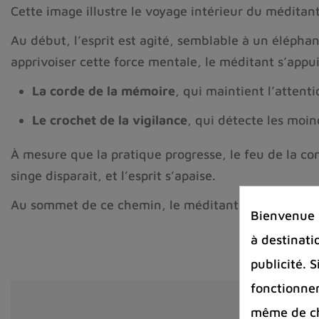
Cette image illustre le voyage intérieur du méditant,
Au début, l’esprit est agité, semblable à un élépha
apprivoiser cette force mentale, le méditant s’appui
La corde de la mémoire
, qui maintient l’attent
Le crochet de la vigilance
, qui détecte les moin
À mesure que la pratique progresse, le feu de la conc
singe disparaît, et l’esprit s’apaise.
Au sommet de ce chemin, le méditant contemple la v
Bienvenue s
à destinati
publicité. 
fonctionnem
même de cha