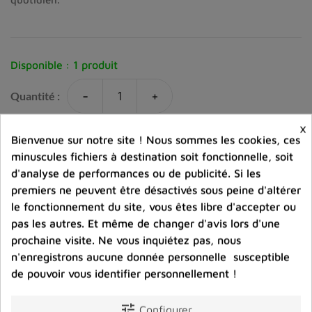
Disponible :
1 produit
-
+
Quantité :
×
favorite_border
Ajouter au panier
Bienvenue sur notre site ! Nous sommes les cookies, ces
minuscules fichiers à destination soit fonctionnelle, soit
d'analyse de performances ou de publicité. Si les
Ajouter à la comparaison
premiers ne peuvent être désactivés sous peine d'altérer
le fonctionnement du site, vous êtes libre d'accepter ou
help_outline
Posez une question sur ce produit
pas les autres. Et même de changer d'avis lors d'une
prochaine visite. Ne vous inquiétez pas, nous
n'enregistrons aucune donnée personnelle susceptible
de pouvoir vous identifier personnellement !
tune
Configurer