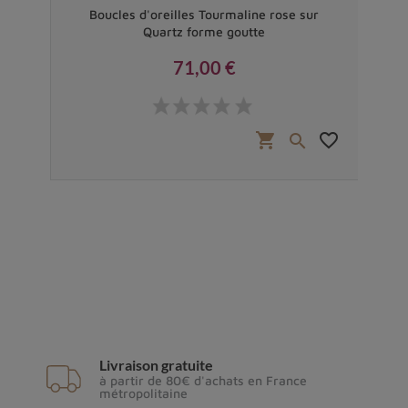
ur
Boucles d'oreilles Tourmaline rose sur
B
Quartz forme goutte
71,00 €
Prix
favorite_border
shopping_cart
favorite_border


Livraison gratuite
à partir de 80€ d'achats en France
métropolitaine