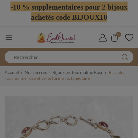
-10 % supplémentaires pour 2 bijoux
achetés code BIJOUX10
0

Accueil
Nos pierres
Bijoux en Tourmaline Rose
Bracelet
Tourmaline rose et verte forme rectangulaire