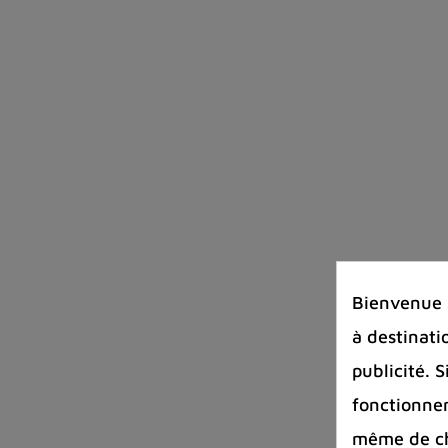
Bienvenue s
à destinati
publicité. 
fonctionnem
même de cha