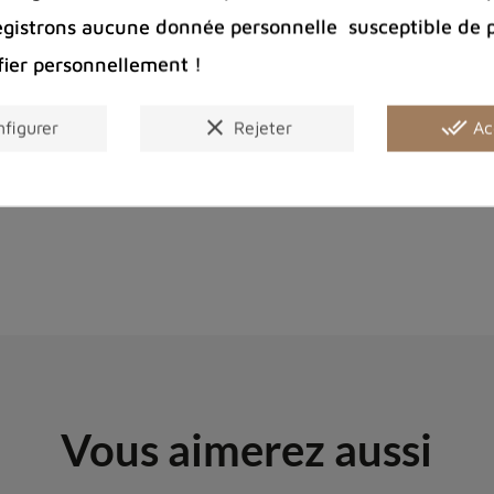
egistrons aucune donnée personnelle susceptible de 
fier personnellement !
clear
done_all
figurer
Rejeter
Ac
Vous aimerez aussi