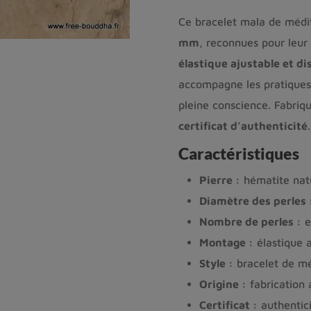
Ce bracelet mala de médi
mm
, reconnues pour leur
élastique ajustable et di
accompagne les pratiques 
pleine conscience. Fabriqu
certificat d’authenticité
.
Caractéristiques
Pierre :
hématite natu
Diamètre des perles 
Nombre de perles :
e
Montage :
élastique a
Style :
bracelet de mé
Origine :
fabrication 
Certificat :
authentici