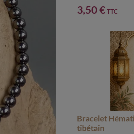
3,50 €
TTC
Bracelet Hémati
tibétain