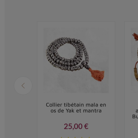
ain
Collier tibétain mala en
rquoise
os de Yak et mantra
alité
Bu
25,00 €
Prix