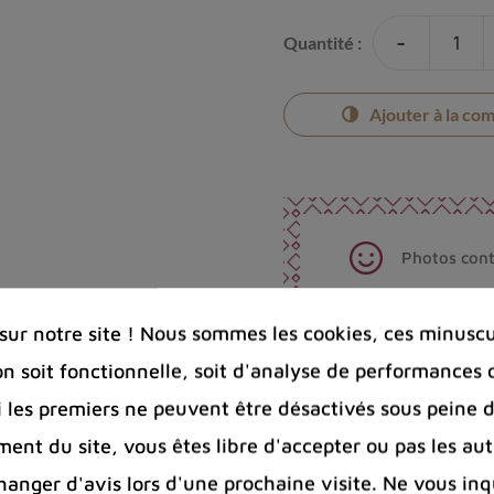
-
Quantité :
Ajouter à la co
Photos cont
Port offert 
100 € pour 
ur notre site ! Nous sommes les cookies, ces minuscul
Entreprise 
on soit fonctionnelle, soit d'analyse de performances 
Bijoux arge
Si les premiers ne peuvent être désactivés sous peine d
ent du site, vous êtes libre d'accepter ou pas les aut
Partager :
nger d'avis lors d'une prochaine visite. Ne vous inq