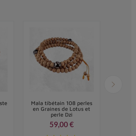
ste
Mala tibétain 108 perles
Mala ti
en Graines de Lotus et
perle Dzi
59,00 €
Prix