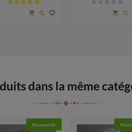
favorite_border
shopping_cart
shopping_cart


duits dans la même catég
Nouveauté
Nouv