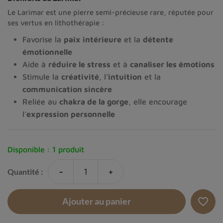
Le Larimar est une pierre semi-précieuse rare, réputée pour
ses vertus en lithothérapie :
Favorise la
paix intérieure
et la
détente
émotionnelle
Aide à
réduire le stress
et à
canaliser les émotions
Stimule la
créativité
, l’
intuition
et la
communication sincère
Reliée au
chakra de la gorge
, elle encourage
l’
expression personnelle
Disponible :
1 produit
-
+
Quantité :
favorite_border
Ajouter au panier