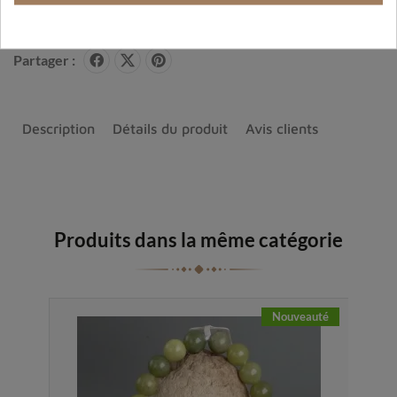
Partager :
Description
Détails du produit
Avis clients
Produits dans la même catégorie
Nouveauté