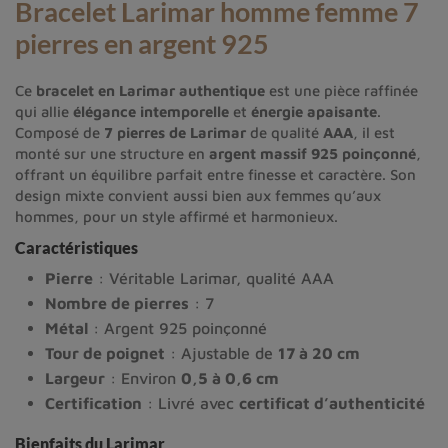
Bracelet Larimar homme
femme 7
pierres en argent 925
Ce
bracelet en Larimar authentique
est une pièce raffinée
qui allie
élégance intemporelle
et
énergie apaisante
.
Composé de
7 pierres de Larimar
de qualité
AAA
, il est
monté sur une structure en
argent massif 925 poinçonné
,
offrant un équilibre parfait entre finesse et caractère. Son
design mixte convient aussi bien aux femmes qu’aux
hommes, pour un style affirmé et harmonieux.
Caractéristiques
Pierre
: Véritable Larimar, qualité AAA
Nombre de pierres
: 7
Métal
: Argent 925 poinçonné
Tour de poignet
: Ajustable de
17 à 20 cm
Largeur
: Environ
0,5 à 0,6 cm
Certification
: Livré avec
certificat d’authenticité
Bienfaits du
Larimar