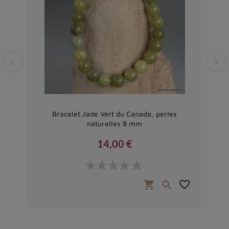
Bracelet Jade Vert du Canada, perles
Brac
naturelles 8 mm
14,00 €
Prix
favorite_border
shopping_cart
favorite_border

