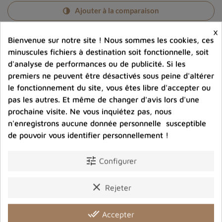
Ajouter à la comparaison
×
help_outline
Posez une question sur ce produit
Bienvenue sur notre site ! Nous sommes les cookies, ces
minuscules fichiers à destination soit fonctionnelle, soit
d'analyse de performances ou de publicité. Si les
premiers ne peuvent être désactivés sous peine d'altérer
le fonctionnement du site, vous êtes libre d'accepter ou
pas les autres. Et même de changer d'avis lors d'une
prochaine visite. Ne vous inquiétez pas, nous
Photos contractuelles. Vous recevrez ce que vous
n'enregistrons aucune donnée personnelle susceptible
voyez
de pouvoir vous identifier personnellement !
tune
Port offert dès 80 € d’achat en France métropolitaine.
Configurer
100 € pour la Belgique
clear
Rejeter
Entreprise éco-responsable.
Bijoux argent fabriqués sans émission de gaz
done_all
Accepter
carbonique