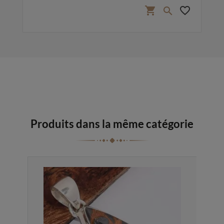
favorite_border
shopping_cart
favorite_border

Produits dans la même catégorie