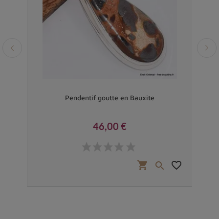
Pendentif goutte en Bauxite
46,00 €
Prix
favorite_border
shopping_cart
favorite_border

