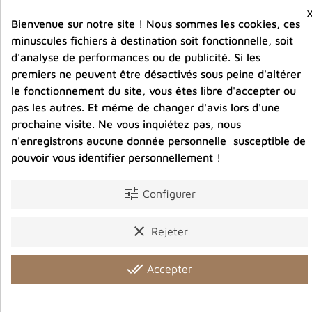
Bienvenue sur notre site ! Nous sommes les cookies, ces
minuscules fichiers à destination soit fonctionnelle, soit
Entreprise éco-responsable.
Bijoux argent fabriqués sans émission de gaz
d'analyse de performances ou de publicité. Si les
carbonique
premiers ne peuvent être désactivés sous peine d'altérer
le fonctionnement du site, vous êtes libre d'accepter ou
pas les autres. Et même de changer d'avis lors d'une
Partager :
prochaine visite. Ne vous inquiétez pas, nous
n'enregistrons aucune donnée personnelle susceptible de
pouvoir vous identifier personnellement !
Détails du produit
Avis clients
tune
Configurer
clear
Rejeter
Vous aimerez aussi
done_all
Accepter