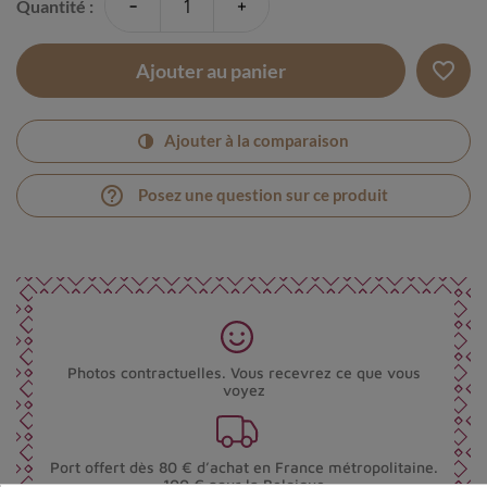
-
+
Quantité :
favorite_border
Ajouter au panier
Ajouter à la comparaison
help_outline
Posez une question sur ce produit
Photos contractuelles. Vous recevrez ce que vous
voyez
Port offert dès 80 € d’achat en France métropolitaine.
100 € pour la Belgique