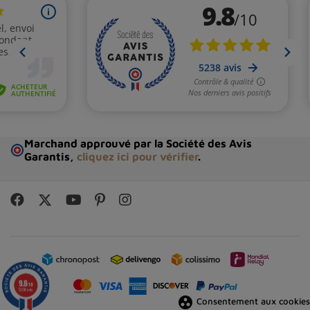
Marchand approuvé par la Société des Avis
Garantis,
cliquez ici pour vérifier
.
9.8
/10
5238 avis
group_work
Consentement aux cookies