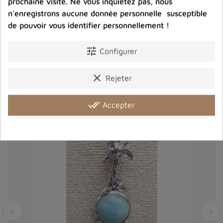
Description
Détails du produit
Avis clients
prochaine visite. Ne vous inquiétez pas, nous
n'enregistrons aucune donnée personnelle susceptible
de pouvoir vous identifier personnellement !
tune
Configurer
Vous aimerez aussi
clear
Rejeter
done_all
Accepter