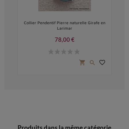
oise
Collier Pendentif Pierre naturelle Girafe en
Larimar
78,00 €
Prix
favorite_border
shopping_cart
favorite_border


Produits dans la même catégorie