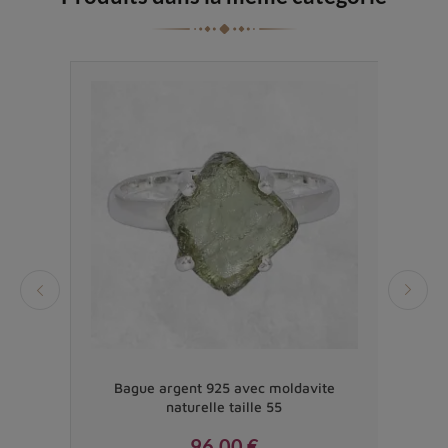
de AAA
Bague argent 925 avec moldavite
Ba
naturelle taille 55
96,00 €