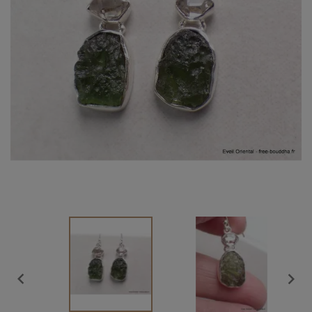
Vendu

