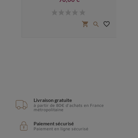
Prix
€
favorite_border
shopping_cart
favorite_border


Livraison gratuite
à partir de 80€ d'achats en France
métropolitaine
Paiement sécurisé
Paiement en ligne sécurisé