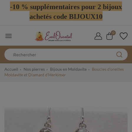
-10 % supplémentaires pour 2 bijoux
achetés code BIJOUX10
0

Accueil
Nos pierres
Bijoux en Moldavite
Boucles d'oreilles
Moldavite et Diamant d'Herkimer