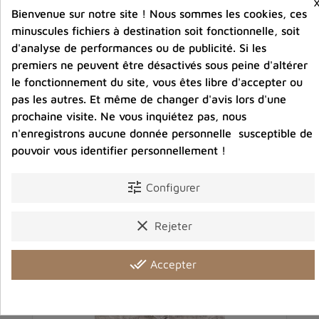
Bijoux argent fabriqués sans émission de gaz
Bienvenue sur notre site ! Nous sommes les cookies, ces
carbonique
minuscules fichiers à destination soit fonctionnelle, soit
d'analyse de performances ou de publicité. Si les
premiers ne peuvent être désactivés sous peine d'altérer
Partager :
le fonctionnement du site, vous êtes libre d'accepter ou
pas les autres. Et même de changer d'avis lors d'une
prochaine visite. Ne vous inquiétez pas, nous
Détails du produit
Avis clients
n'enregistrons aucune donnée personnelle susceptible de
pouvoir vous identifier personnellement !
tune
Configurer
Vous aimerez aussi
clear
Rejeter
done_all
Accepter