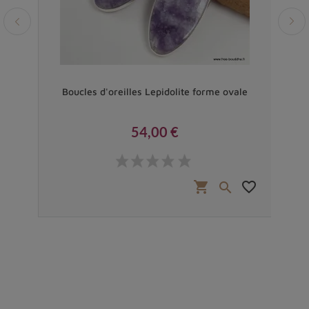
brute
Boucles d'oreilles Lepidolite forme ovale
Pen
54,00 €
Prix
favorite_border
shopping_cart
favorite_border

