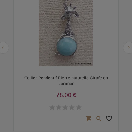
Collier Pendentif Pierre naturelle Girafe en
Larimar
78,00 €
Prix
favorite_border
shopping_cart
favorite_border
