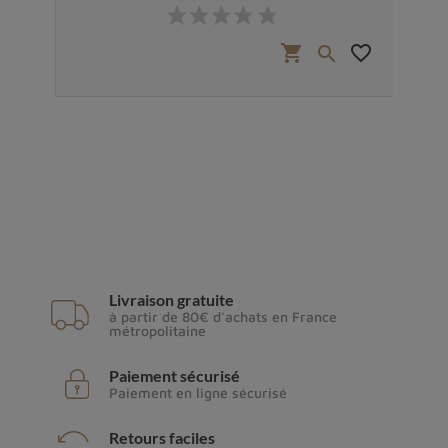
Prix
favorite_border
shopping_cart
favorite_border


Livraison gratuite
à partir de 80€ d'achats en France
métropolitaine
Paiement sécurisé
Paiement en ligne sécurisé
Retours faciles