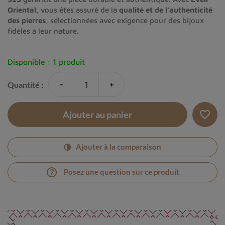
Oriental
, vous êtes assuré de la
qualité et de l’authenticité
des pierres
, sélectionnées avec exigence pour des bijoux
fidèles à leur nature.
Disponible :
1 produit
-
+
Quantité :
favorite_border
Ajouter au panier
Ajouter à la comparaison
help_outline
Posez une question sur ce produit