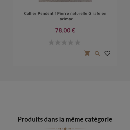
Collier Pendentif Pierre naturelle Girafe en
Larimar
78,00 €
Prix
favorite_border
shopping_cart
favorite_border

Produits dans la même catégorie