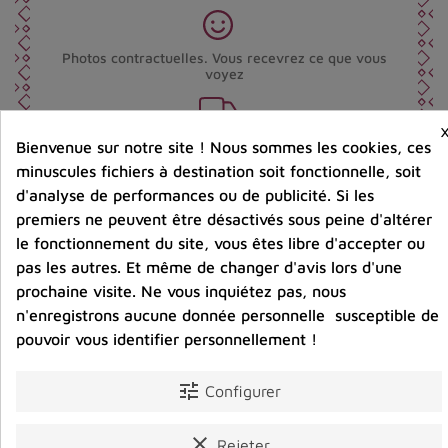
Photos contractuelles. Vous recevrez ce que vous
voyez
Port offert dès 80 € d’achat en France métropolitaine.
Bienvenue sur notre site ! Nous sommes les cookies, ces
100 € pour la Belgique
minuscules fichiers à destination soit fonctionnelle, soit
d'analyse de performances ou de publicité. Si les
premiers ne peuvent être désactivés sous peine d'altérer
Entreprise éco-responsable.
Bijoux argent fabriqués sans émission de gaz
le fonctionnement du site, vous êtes libre d'accepter ou
carbonique
pas les autres. Et même de changer d'avis lors d'une
prochaine visite. Ne vous inquiétez pas, nous
n'enregistrons aucune donnée personnelle susceptible de
pouvoir vous identifier personnellement !
Partager :
tune
Configurer
Détails du produit
Avis clients
clear
Rejeter