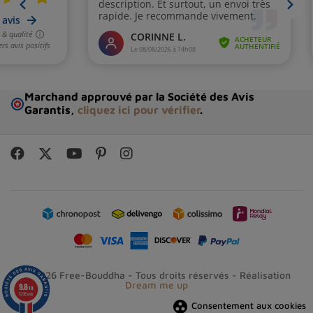
Marchand approuvé par la Société des Avis
Garantis,
cliquez ici pour vérifier
.
© 2026 Free-Bouddha - Tous droits réservés - Réalisation
Dream me up
9.8
/10
5239 avis
group_work
Consentement aux cookies