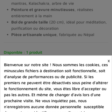
mantras, Kalachakra, arbre de vie
Peinture et gravure minutieuses
, réalisées 
entièrement à la main
Bol de grande taille
 (20 cm), idéal pour méditation, 
purification ou décoration
Pièce artisanale unique
, fabriquée au Népal
Disponible :
1 produit
×
-
+
Quantité :
Bienvenue sur notre site ! Nous sommes les cookies, ces
minuscules fichiers à destination soit fonctionnelle, soit
d'analyse de performances ou de publicité. Si les
favorite_border
Ajouter au panier
premiers ne peuvent être désactivés sous peine d'altérer
le fonctionnement du site, vous êtes libre d'accepter ou
Ajouter à la comparaison
pas les autres. Et même de changer d'avis lors d'une
prochaine visite. Ne vous inquiétez pas, nous
help_outline
n'enregistrons aucune donnée personnelle susceptible
Posez une question sur ce produit