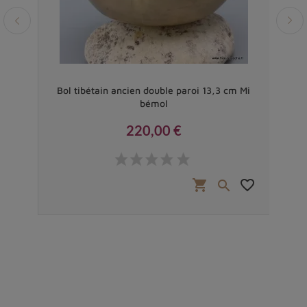
 cm
Bol tibétain ancien double paroi 13,3 cm Mi
Vér
bémol
220,00 €
Prix
favorite_border
shopping_cart
favorite_border

