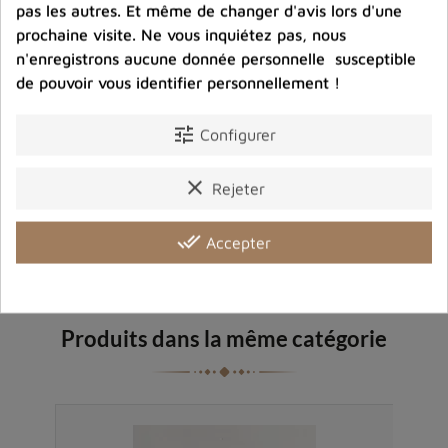
pas les autres. Et même de changer d'avis lors d'une
Entreprise éco-responsable.
prochaine visite. Ne vous inquiétez pas, nous
Bijoux argent fabriqués sans émission de gaz
carbonique
n'enregistrons aucune donnée personnelle susceptible
de pouvoir vous identifier personnellement !
tune
Configurer
Partager :
clear
Rejeter
Description
Détails du produit
Avis clients
done_all
Accepter
Produits dans la même catégorie