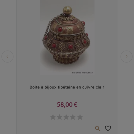
Vendu
bles
Boite à bijoux tibétaine en cuivre clair
Boît
58,00 €
Prix
favorite_border
favorite_border

