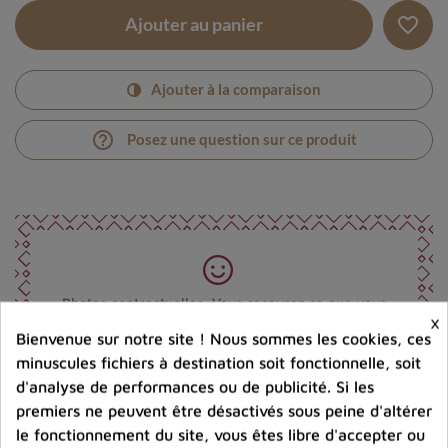
favorite_border
Ajouter au panier
Ajouter à la comparaison
help_outline
Posez une question sur ce produit
Photos contractuelles. Vous recevrez ce que vous
×
voyez
Bienvenue sur notre site ! Nous sommes les cookies, ces
minuscules fichiers à destination soit fonctionnelle, soit
d'analyse de performances ou de publicité. Si les
Port offert dès 80 € d’achat en France métropolitaine.
100 € pour la Belgique
premiers ne peuvent être désactivés sous peine d'altérer
le fonctionnement du site, vous êtes libre d'accepter ou