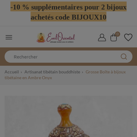
-10 % supplémentaires pour 2 bijoux
achetés code BIJOUX10
0

Accueil
Artisanat tibétain bouddhiste
Grosse Boîte à bijoux
tibétaine en Ambre Onyx