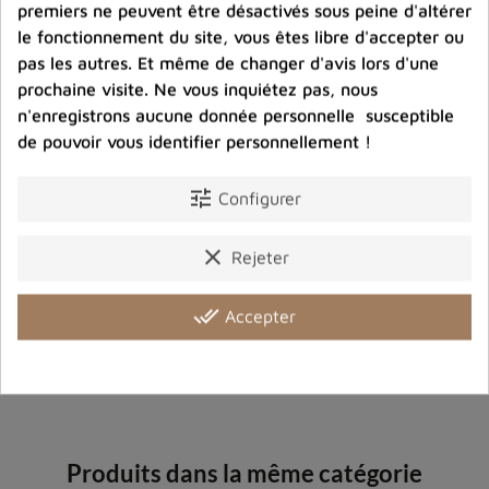
premiers ne peuvent être désactivés sous peine d'altérer
le fonctionnement du site, vous êtes libre d'accepter ou
Port offert dès 80 € d’achat en France métropolitaine.
100 € pour la Belgique
pas les autres. Et même de changer d'avis lors d'une
prochaine visite. Ne vous inquiétez pas, nous
n'enregistrons aucune donnée personnelle susceptible
Entreprise éco-responsable.
de pouvoir vous identifier personnellement !
Bijoux argent fabriqués sans émission de gaz
carbonique
tune
Configurer
Partager :
clear
Rejeter
done_all
Accepter
Description
Détails du produit
Avis clients
Produits dans la même catégorie