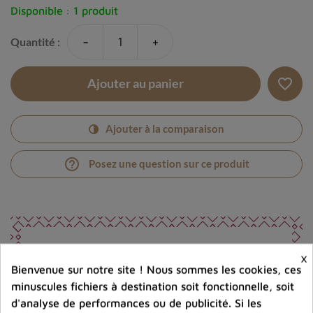
Disponible :
1 produit
-
+
Quantité :
favorite_border
Ajouter au panier
Ajouter à la comparaison
help_outline
Posez une question sur ce produit
×
Bienvenue sur notre site ! Nous sommes les cookies, ces
Photos contractuelles. Vous recevrez ce que vous
minuscules fichiers à destination soit fonctionnelle, soit
voyez
d'analyse de performances ou de publicité. Si les