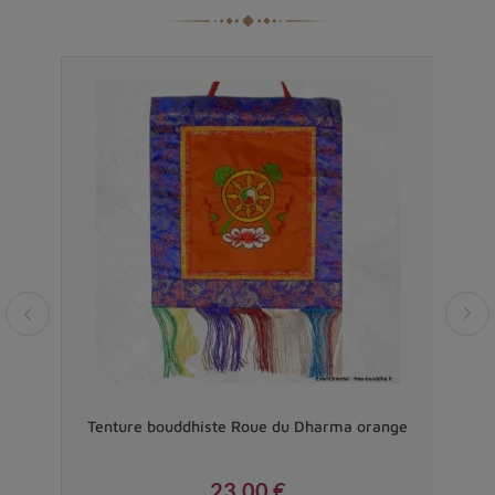
Tenture bouddhiste Roue du Dharma orange
Ho
23,00 €