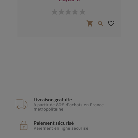
Prix
favorite_border
shopping_cart
favorite_border


Livraison gratuite
à partir de 80€ d'achats en France
métropolitaine
Paiement sécurisé
Paiement en ligne sécurisé