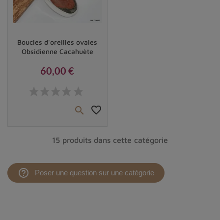
Vendu
Boucles d'oreilles ovales
Obsidienne Cacahuète
60,00 €
Prix
favorite_border

15 produits dans cette catégorie
help_outline
Poser une question sur une catégorie