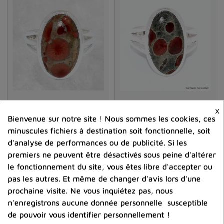
Pendentif en obsidienne peanut
Porter l'obsidienne peanut sur soi
×
Pour profiter pleinement des bienfaits de l'obsidienne
Bague argent Obsidienne
Bague Obsidienne Peanut 3
Bienvenue sur notre site ! Nous sommes les cookies, ces
Peanut 3 anneaux taille 63
anneaux taille 62
peanut, vous pouvez la porter sous forme de
bijou,
telle
minuscules fichiers à destination soit fonctionnelle, soit
qu'un
pendentif,
un bracelet ou une bague. De cette
68,00 €
68,00 €
d'analyse de performances ou de publicité. Si les
manière, la pierre restera en contact direct avec votre
premiers ne peuvent être désactivés sous peine d'altérer
Prix
Prix
corps et son énergie pourra agir sur vos chakras et votre
le fonctionnement du site, vous êtes libre d'accepter ou
aura tout au long de la journée.
shopping_cart
favorite_border
shopping_cart
favorite_border


pas les autres. Et même de changer d'avis lors d'une
Méditer avec l'obsidienne peanut
prochaine visite. Ne vous inquiétez pas, nous
n'enregistrons aucune donnée personnelle susceptible
La méditation est une pratique puissante pour se
de pouvoir vous identifier personnellement !
connecter à l'énergie des pierres et approfondir leur