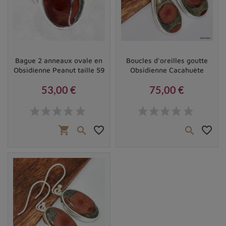
Vendu
Bague 2 anneaux ovale en
Boucles d'oreilles goutte
Obsidienne Peanut taille 59
Obsidienne Cacahuète
53,00 €
75,00 €
Prix
Prix
shopping_cart
favorite_border
favorite_border

