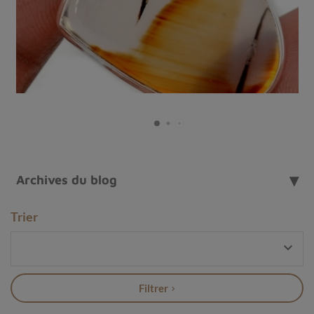
Archives du blog
Gros pendentif en Obsidienne cacahuète (peanut)
Trier
Qu'est-ce qu'une obsidienne peanut ?

L'obsidienne peanut, aussi connue sous le nom
d'
obsidienne cacahuète
, est une variété d'obsidienne
Filtrer
ou plutôt, une variété de perlite. Sa couleur noire
profonde et ses motifs rouges évoquant des graines de