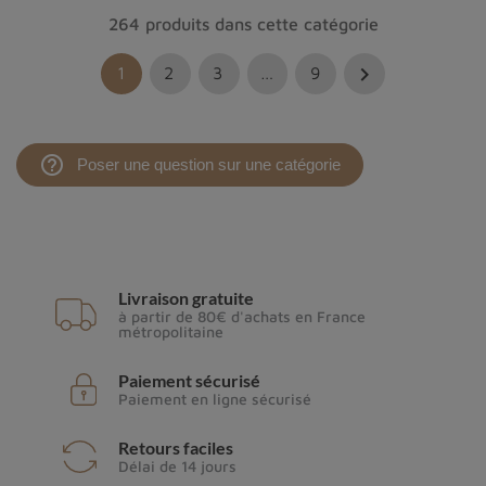
264 produits dans cette catégorie

1
2
3
…
9
help_outline
Poser une question sur une catégorie
Livraison gratuite
à partir de 80€ d'achats en France
métropolitaine
Paiement sécurisé
Paiement en ligne sécurisé
Retours faciles
Délai de 14 jours