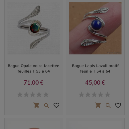
alliance précieuse entre la matière et l'esprit.
Bague Opale noire facettée
Bague Lapis Lazuli motif
feuilles T 53 à 64
feuille T 54 à 64
71,00 €
45,00 €
Prix
Prix
shopping_cart
favorite_border
shopping_cart
favorite_border


Bague Turquoise Kingmann
Pourquoi porte-t-on une bague sertie d’une