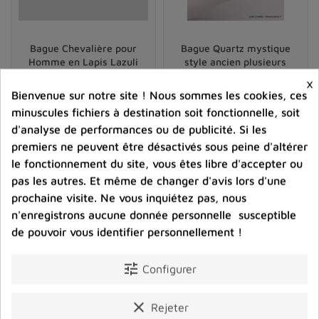
Aigue-marine
: L'aigue-marine est une pierre
bleue claire qui symbolise la paix, la clarté et la
créativité.
Bague Chevalière pour
Bague Quartz mystique
Homme en Lapis Lazuli
style ancien plusieurs
Opale
: Les opales sont connues pour leurs jeux de
tailles
×
couleurs uniques et symbolisent l'inspiration,
62,00 €
70,00 €
Bienvenue sur notre site ! Nous sommes les cookies, ces
l'imagination et la passion.
minuscules fichiers à destination soit fonctionnelle, soit
Prix
Prix
d'analyse de performances ou de publicité. Si les
Pierre de lune
: La pierre de lune est une pierre
premiers ne peuvent être désactivés sous peine d'altérer
shopping_cart
favorite_border
shopping_cart
favorite_border


blanche avec des reflets chatoyants et est associée
le fonctionnement du site, vous êtes libre d'accepter ou
à l'intuition, à la féminité et à la protection.
pas les autres. Et même de changer d'avis lors d'une
Citrine
: La citrine est une pierre jaune qui
prochaine visite. Ne vous inquiétez pas, nous
symbolise la joie, la réussite et la prospérité.
n'enregistrons aucune donnée personnelle susceptible
de pouvoir vous identifier personnellement !
Et des dizaines d'autres
pierres naturelles
encore aux
vertus tout aussi étonnantes.
tune
Configurer
Il est important de choisir une pierre qui vous attire
clear
personnellement, que ce soit en raison de
Rejeter