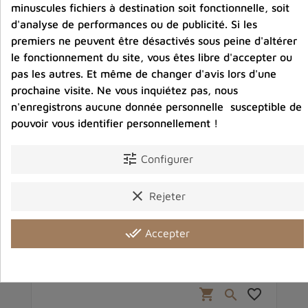
minuscules fichiers à destination soit fonctionnelle, soit
d'analyse de performances ou de publicité. Si les
premiers ne peuvent être désactivés sous peine d'altérer
le fonctionnement du site, vous êtes libre d'accepter ou
pas les autres. Et même de changer d'avis lors d'une
prochaine visite. Ne vous inquiétez pas, nous
n'enregistrons aucune donnée personnelle susceptible de
pouvoir vous identifier personnellement !
tune
Configurer
clear
Rejeter
Bracelet tibetain bouddhiste Guru Rinpoché -
B
Type manchette
done_all
Accepter
24,90 €
Prix
favorite_border
shopping_cart
favorite_border
