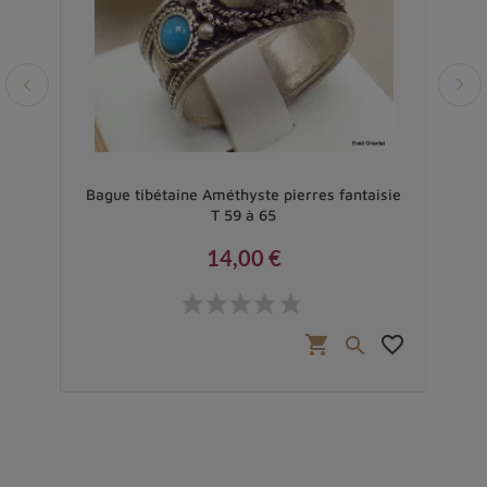
Prom
dme
Bague tibétaine Améthyste pierres fantaisie
Pe
T 59 à 65
14,00 €
Prix
favorite_border
shopping_cart
favorite_border

