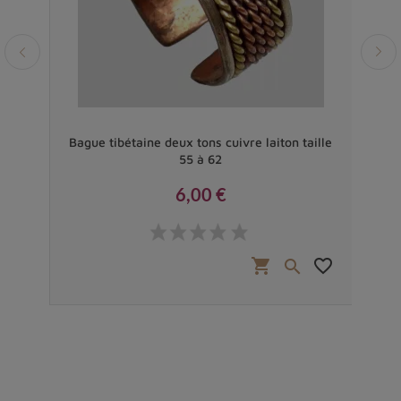
le
Bague tibétaine deux tons cuivre laiton taille
55 à 62
6,00 €
Prix
favorite_border
shopping_cart
favorite_border

