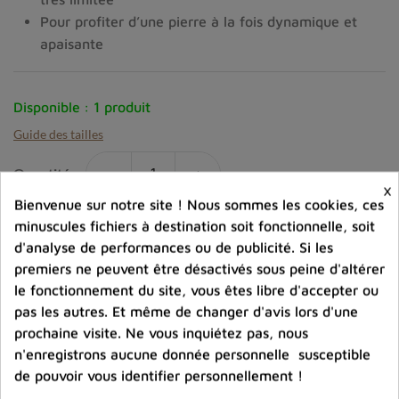
Pour profiter d’une pierre à la fois dynamique et
apaisante
Disponible :
1 produit
Guide des tailles
-
+
Quantité :
×
Bienvenue sur notre site ! Nous sommes les cookies, ces
favorite_border
Ajouter au panier
minuscules fichiers à destination soit fonctionnelle, soit
d'analyse de performances ou de publicité. Si les
premiers ne peuvent être désactivés sous peine d'altérer
Ajouter à la comparaison
le fonctionnement du site, vous êtes libre d'accepter ou
pas les autres. Et même de changer d'avis lors d'une
help_outline
Posez une question sur ce produit
prochaine visite. Ne vous inquiétez pas, nous
n'enregistrons aucune donnée personnelle susceptible
de pouvoir vous identifier personnellement !