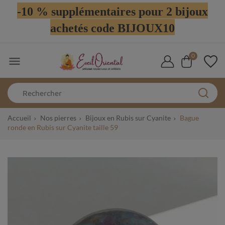
-10 % supplémentaires pour 2 bijoux
achetés code BIJOUX10
0

Accueil
Nos pierres
Bijoux en Rubis sur Cyanite
Bague
ronde en Rubis sur Cyanite taille 59