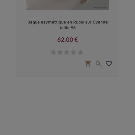
anite
Bague asymétrique en Rubis sur Cyanite
Ba
taille 56
62,00 €
Prix
favorite_border
shopping_cart
favorite_border

