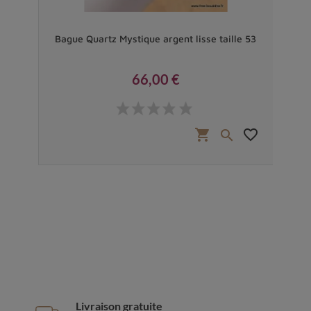
Bague Quartz Mystique argent lisse taille 53
66,00 €
Prix
favorite_border
shopping_cart
favorite_border


Livraison gratuite