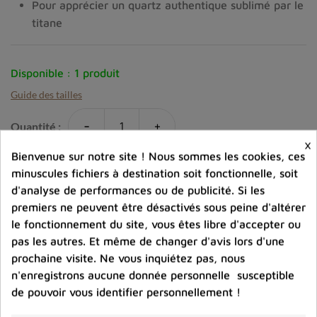
Pour apprécier un quartz authentique sublimé par le
titane
Disponible :
1 produit
Guide des tailles
-
+
Quantité :
×
Bienvenue sur notre site ! Nous sommes les cookies, ces
favorite_border
Ajouter au panier
minuscules fichiers à destination soit fonctionnelle, soit
d'analyse de performances ou de publicité. Si les
premiers ne peuvent être désactivés sous peine d'altérer
Ajouter à la comparaison
le fonctionnement du site, vous êtes libre d'accepter ou
pas les autres. Et même de changer d'avis lors d'une
help_outline
Posez une question sur ce produit
prochaine visite. Ne vous inquiétez pas, nous
n'enregistrons aucune donnée personnelle susceptible
de pouvoir vous identifier personnellement !