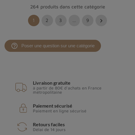
264 produits dans cette catégorie

1
2
3
…
9
help_outline
Poser une question sur une catégorie
Livraison gratuite
à partir de 80€ d'achats en France
métropolitaine
Paiement sécurisé
Paiement en ligne sécurisé
Retours faciles
Délai de 14 jours