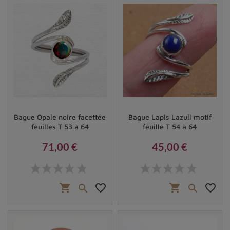
alliance précieuse entre la matière et l'esprit.
Bague Opale noire facettée
Bague Lapis Lazuli motif
feuilles T 53 à 64
feuille T 54 à 64
71,00 €
45,00 €
Prix
Prix
shopping_cart
favorite_border
shopping_cart
favorite_border


Bague Turquoise Kingmann
Pourquoi porte-t-on une bague sertie d’une