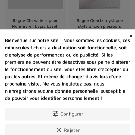
Aigue-marine
: L'aigue-marine est une pierre
bleue claire qui symbolise la paix, la clarté et la
créativité.
Bague Chevalière pour
Bague Quartz mystique
Homme en Lapis Lazuli
style ancien plusieurs
Opale
: Les opales sont connues pour leurs jeux de
tailles
×
couleurs uniques et symbolisent l'inspiration,
62,00 €
70,00 €
Bienvenue sur notre site ! Nous sommes les cookies, ces
l'imagination et la passion.
minuscules fichiers à destination soit fonctionnelle, soit
Prix
Prix
d'analyse de performances ou de publicité. Si les
Pierre de lune
: La pierre de lune est une pierre
premiers ne peuvent être désactivés sous peine d'altérer
shopping_cart
favorite_border
shopping_cart
favorite_border


blanche avec des reflets chatoyants et est associée
le fonctionnement du site, vous êtes libre d'accepter ou
à l'intuition, à la féminité et à la protection.
pas les autres. Et même de changer d'avis lors d'une
Citrine
: La citrine est une pierre jaune qui
prochaine visite. Ne vous inquiétez pas, nous
symbolise la joie, la réussite et la prospérité.
n'enregistrons aucune donnée personnelle susceptible
de pouvoir vous identifier personnellement !
Et des dizaines d'autres
pierres naturelles
encore aux
vertus tout aussi étonnantes.
tune
Configurer
Il est important de choisir une pierre qui vous attire
clear
personnellement, que ce soit en raison de
Rejeter