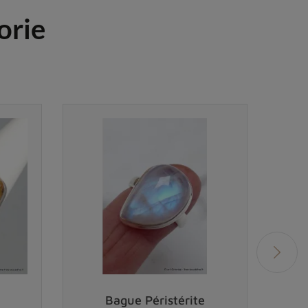
orie
Bague Péristérite
Bag