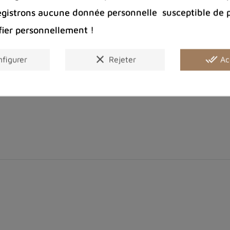
100 € pour 
egistrons aucune donnée personnelle susceptible de 
Entreprise 
Bijoux arge
fier personnellement !
clear
done_all
figurer
Rejeter
Ac
Partager :