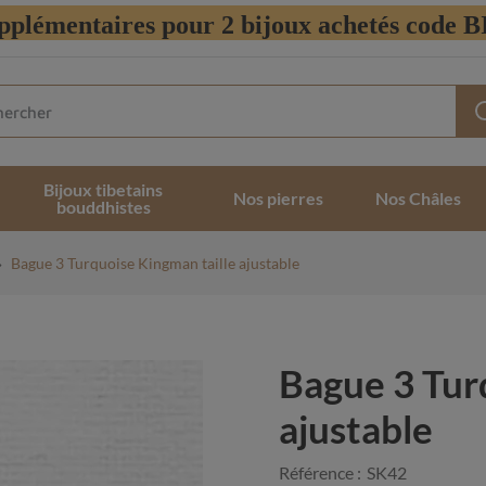
pplémentaires pour 2 bijoux achetés code
Bijoux tibetains
Nos pierres
Nos Châles
bouddhistes
Bague 3 Turquoise Kingman taille ajustable
Bague 3 Tur
ajustable
Référence :
SK42