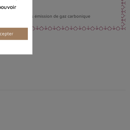
la Belgique
pouvoir
éco-responsable.
nt fabriqués sans émission de gaz carbonique
cepter