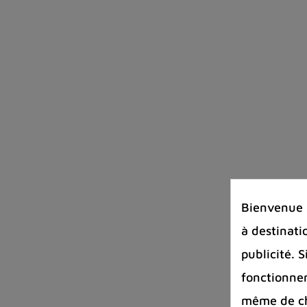
Bienvenue s
à destinati
publicité. 
fonctionnem
même de cha