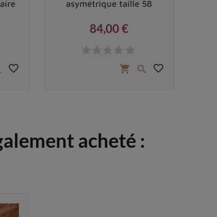
aire
asymétrique taille 58
re
84,00 €
Prix
favorite_border
favorite_border
shopping_cart


également acheté :