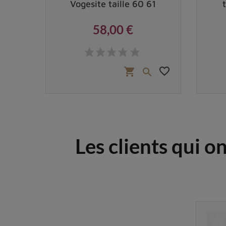
le 55
Vogesite taille 60 61
58,00 €
Prix
 €
favorite_border
favorite_border
shopping_cart


Les clients qui o