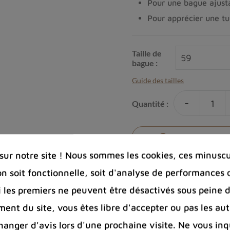
Pour une bague ajusta
Pour apprécier une t
Taille de
bague :
Guide des tailles
-
Quantité :
Ajouter à la co
ur notre site ! Nous sommes les cookies, ces minuscul
on soit fonctionnelle, soit d'analyse de performances 
Si les premiers ne peuvent être désactivés sous peine d
Photos cont
ent du site, vous êtes libre d'accepter ou pas les aut
Port offert 
nger d'avis lors d'une prochaine visite. Ne vous inq