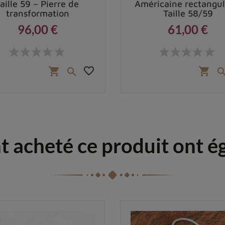
taille 59 – Pierre de
Américaine rectangul
transformation
Taille 58/59
96,00 €
61,00 €
Prix
Prix
favorite_border
shopping_cart
shopping_cart

nt acheté ce produit ont 