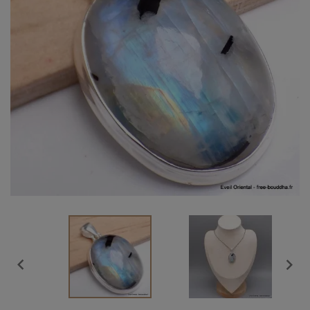
Vendu

