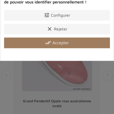
de pouvoir vous identifier personnellement !
tune
Configurer
clear
Rejeter
done_all
Accepter
Vendu
tage
Grand Pendentif Opale rose australienne
ovale