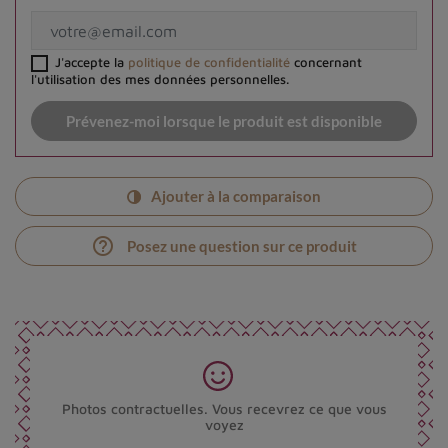
J'accepte la
politique de confidentialité
concernant
l'utilisation des mes données personnelles.
Prévenez-moi lorsque le produit est disponible
Ajouter à la comparaison
help_outline
Posez une question sur ce produit
Photos contractuelles. Vous recevrez ce que vous
voyez