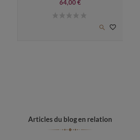
64,00 €
Prix
favorite_border
favorite_border


Articles du blog en relation