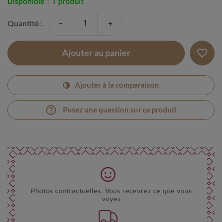
Disponible :
1 produit
-
+
Quantité :
favorite_border
Ajouter au panier
Ajouter à la comparaison
help_outline
Posez une question sur ce produit
Photos contractuelles. Vous recevrez ce que vous
voyez