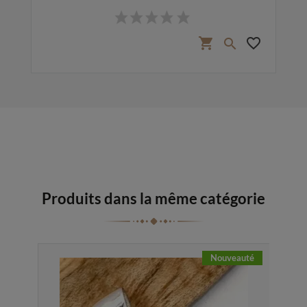
Prix
favorite_border
shopping_cart
favorite_border

Produits dans la même catégorie
eauté
Nouveauté