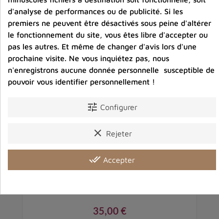
d'analyse de performances ou de publicité. Si les
premiers ne peuvent être désactivés sous peine d'altérer
le fonctionnement du site, vous êtes libre d'accepter ou
pas les autres. Et même de changer d'avis lors d'une
prochaine visite. Ne vous inquiétez pas, nous
n'enregistrons aucune donnée personnelle susceptible de
pouvoir vous identifier personnellement !
tune
Configurer
clear
Rejeter
done_all
Accepter
cm
Chaîne câble en argent 45 cm 1,3 mm
35,00 €