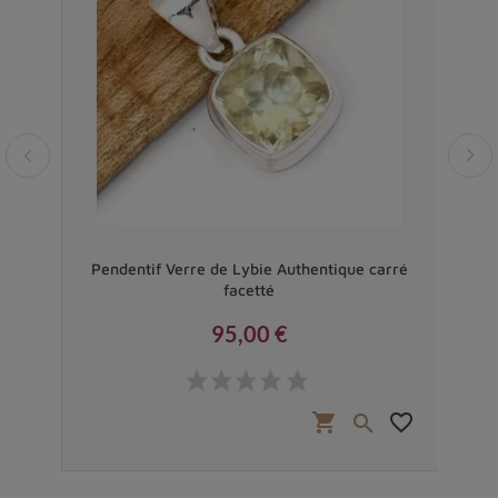
le
Pendentif Verre de Lybie Authentique carré
Pend
facetté
95,00 €
Prix
favorite_border
shopping_cart
favorite_border

