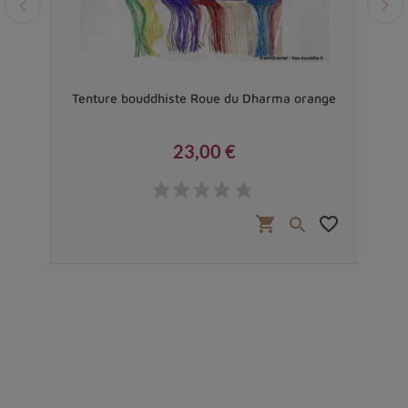
Tenture bouddhiste Roue du Dharma orange
Ho
23,00 €
Prix
favorite_border
shopping_cart
favorite_border

