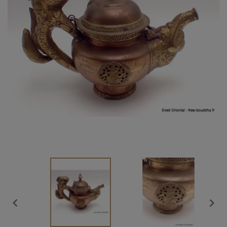
Vendu

