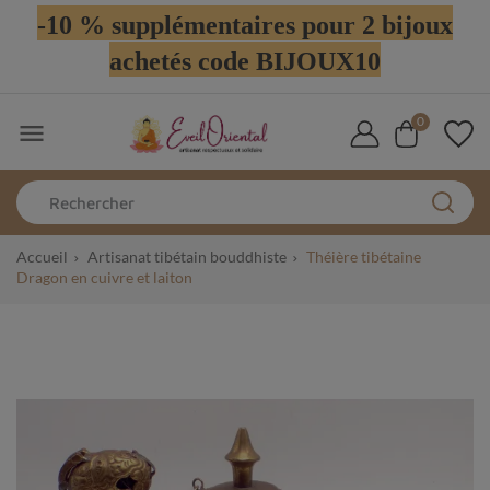
-10 % supplémentaires pour 2 bijoux
achetés code BIJOUX10
0

Accueil
Artisanat tibétain bouddhiste
Théière tibétaine
Dragon en cuivre et laiton