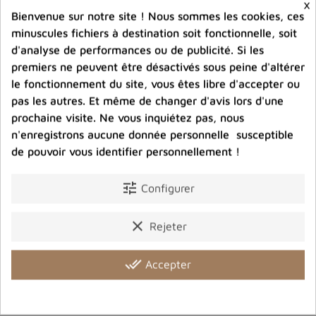
×
Bienvenue sur notre site ! Nous sommes les cookies, ces
minuscules fichiers à destination soit fonctionnelle, soit
d'analyse de performances ou de publicité. Si les
premiers ne peuvent être désactivés sous peine d'altérer
le fonctionnement du site, vous êtes libre d'accepter ou
Photos contractuelles. Vous recevrez ce que vous
voyez
pas les autres. Et même de changer d'avis lors d'une
prochaine visite. Ne vous inquiétez pas, nous
n'enregistrons aucune donnée personnelle susceptible
Port offert dès 80 € d’achat en France métropolitaine.
de pouvoir vous identifier personnellement !
100 € pour la Belgique
tune
Configurer
Entreprise éco-responsable.
Bijoux argent fabriqués sans émission de gaz
clear
carbonique
Rejeter
done_all
Accepter
Partager :