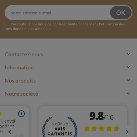
J'accepte la
politique de confidentialité
concernant l'utilisation des
mes données personnelles.

Contactez-nous

Information

Nos produits

Notre société